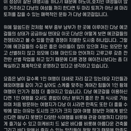
이 성장이 잘된 여행지중 하나기 때문에 하노이,호치민 여성들이 많
이 거주하고 다낭의 여성들 까지 한다면 두 마리 토끼가 아닌 세 마리
토끼를 잡을 수 있는 매력적인 문화 가 다낭 에코걸입니다.
위에 말씀드린 것처럼 북부 중부 남부가 한 곳에 이루어진 다낭 에코
걸들의 상태가 궁금하실 텐데요 이곳 다낭은 어떻게 보면 에코걸들의
전쟁터라고 볼 수 있을 만큼 경쟁이 치열한 도시중 하나입니다. 그렇
기에 에코걸들의 수질은 좋은 아이들이 많이 있으며 저는 외모만 보
고 선별하지 않고 외모에 더해 마인드와 언어까지 고루고루 갖춘 깐
깐한 선별 작업을 하고 있기 때문에 다른 경쟁 에이전시보다는 좀 더
확실하고 체계적으로 운영하고 있다고 생각하고 있습니다.
요즘은 날이 갈수록 1인 여행이 대세로 자리 잡고 있는데요 지인들과
해외여행을 같이 가고 싶어도 스케줄 맞추는 게여간 힘들어 1인 황제
여행이 인기가 점점 더 좋아지고 있습니다. 다낭 에코걸을 이용하신
다면 1인 여행을 오셔도 혼밥이 아닌 분위기 좋은 한 끼 식사로 가능
하며 처음 방문하는 여행지가 다낭 이 시라면 만족도 또한 더 좋을 수
밖에 없는 이유는 도시의 크기가 크지 않아 여행 정보만 저에게 받으
신다면 해보지 못했던 다양한 식여행을 비롯해 관광 여행까지 다양하
게 즐기실 수 있고 미케비치 드 넓은 바다를 비롯해 아름다운 건축물
그리고 바다 앞에서 즐길 수 있는 맛집들이 정말 많기 때문에 만족도