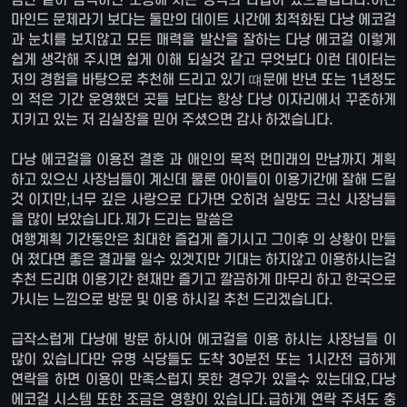
마인드 문제라기 보다는 둘만의 데이트 시간에 최적화된 다낭 에코걸
과 눈치를 보지않고 모든 매력을 발산을 잘하는 다낭 에코걸 이렇게
쉽게 생각해 주시면 쉽게 이해 되실것 같고 무엇보다 이런 데이터는
저의 경험을 바탕으로 추천해 드리고 있기 떄문에 반년 또는 1년정도
의 적은 기간 운영했던 곳들 보다는 항상 다낭 이자리에서 꾸준하게
지키고 있는 저 김실장을 믿어 주셨으면 감사 하겠습니다.
다낭 에코걸을 이용전 결혼 과 애인의 목적 먼미래의 만남까지 계획
하고 있으신 사장님들이 계신데 물론 아이들이 이용기간에 잘해 드릴
것 이지만,너무 깊은 사랑으로 다가면 오히려 실망도 크신 사장님들
을 많이 보았습니다.제가 드리는 말씀은
여행계획 기간동안은 최대한 즐겁게 즐기시고 그이후 의 상황이 만들
어 졌다면 좋은 결과물 일수 있겟지만 기대는 하지않고 이용하시는걸
추천 드리며 이용기간 현재만 즐기고 깔끔하게 마무리 하고 한국으로
가시는 느낌으로 방문 및 이용 하시길 추천 드리겠습니다.
급작스럽게 다낭에 방문 하시어 에코걸을 이용 하시는 사장님들 이
많이 있습니다만 유명 식당들도 도착 30분전 또는 1시간전 급하게
연락을 하면 이용이 만족스럽지 못한 경우가 있을수 있는데요,다낭
에코걸 시스템 또한 조금은 영향이 있습니다.급하게 연락 주셔도 충