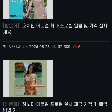
[밤문화]
호치민 에코걸 최다 프로필 열람 및 가격 실사
제공
최고관리자
2024.06.23
32,309
6
[밤문화]
하노이 에코걸 프로필 실사 제공 가격 및 예약
방법 가…