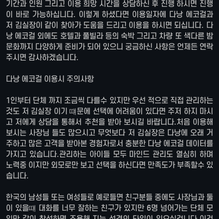
기간과 인원 그리고 이용 희망 시간을 상담하신 후 진행 하시면 진행
이 바로 가능하십니다. 이렇게 하셨다면 이용일자에 다낭 에코걸과
저 김실장이 같이 찾아가 도움을 드리고 이용을 하시면 되십니다. 다
낭 에코걸 외에도 호텔과 풀빌라 등의 숙박 그리고 차량 또 색다른 밤
문화까지 다양하게 준비가 되어 있으니 궁금하신 사항은 언제든 연락
주시면 감사하겠습니다.
다낭 에코걸 이용시 주의사항
1인부터 단체 까지 조금씩 다를수 있지만 우선 적으로 직접 관리하는
것도 저 김실장 이기 떄문에 선택에 어려움이 있다면 주저 하지 마시
고 저에게 상담을 통해서 추천을 받아 보시길 바랍니다.처음 이용해
보시는 사장님 들도 많으시고 무엇보다 저 김실장은 다낭에 오래 거
주하고 많은 고객을 받아본 경험자로서 충분한 다낭 에코걸 데이터를
가지고 있습니다.관리하는 아이들 모두 마인드 관리도 열심히 하며
노력중 이지만 외모로만 보고 선택을 하신다면 만족도가 부족할수 있
습니다.
한국의 남성들 또는 여성들로 예로들면 친구분들 중에도 사장님과 둘
이 있을떄 대화를 너무 잘하는 친구가 있지만 6명 넘어가는 단체 모
임만 같이 참석하면 조용해 지는 성격의 타입이 있으실겁니다.이건