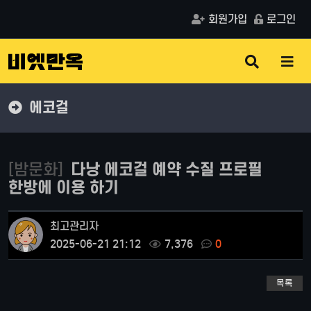
회원가입
로그인
검
메
색
뉴
버
버
튼
튼
에코걸
[밤문화]
다낭 에코걸 예약 수질 프로필
한방에 이용 하기
최고관리자
2025-06-21 21:12
7,376
0
목록