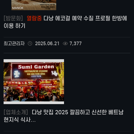
[밤문화]
열람중
다낭 에코걸 예약 수질 프로필 한방에
이용 하기
최고관리자
2025.06.21
7,377
[업체소개]
다낭 맛집 2025 깔끔하고 신선한 베트남
현지식 식사…