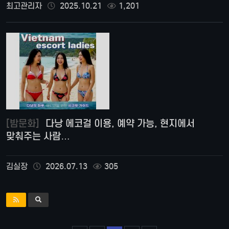
최고관리자
2025.10.21
1,201
[밤문화]
다낭 에코걸 이용, 예약 가능, 현지에서
맞춰주는 사람…
김실장
2026.07.13
305