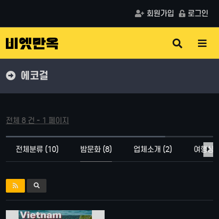
회원가입
로그인
검
메
색
뉴
버
버
튼
튼
에코걸
전체 8 건 - 1 페이지
전체분류 (10)
밤문화 (8)
업체소개 (2)
여행상품 