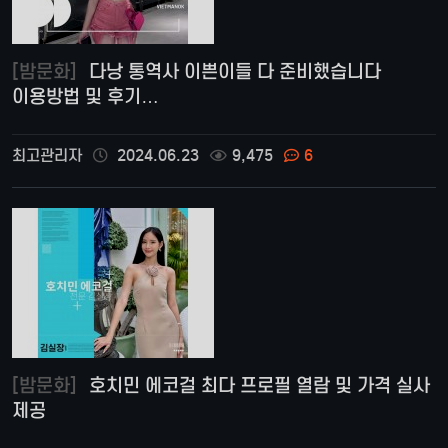
[밤문화]
다낭 통역사 이쁜이들 다 준비했습니다
이용방법 및 후기…
최고관리자
2024.06.23
9,475
6
[밤문화]
호치민 에코걸 최다 프로필 열람 및 가격 실사
제공