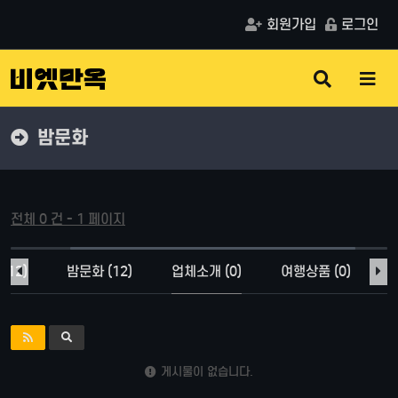
회원가입
로그인
검
메
색
뉴
버
버
튼
튼
밤문화
전체 0 건 - 1 페이지
(12)
밤문화 (12)
업체소개 (0)
여행상품 (0)
게시물이 없습니다.