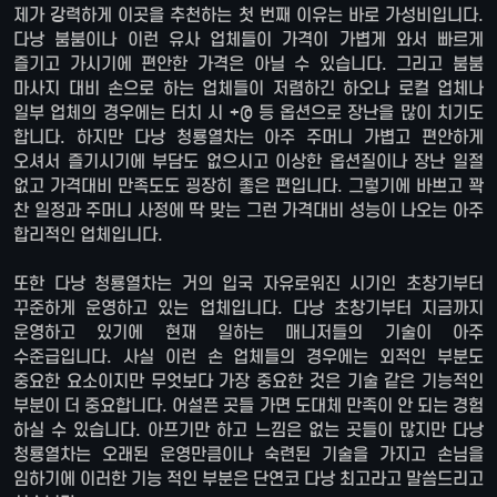
제가 강력하게 이곳을 추천하는 첫 번째 이유는 바로 가성비입니다.
다낭 붐붐이나 이런 유사 업체들이 가격이 가볍게 와서 빠르게
즐기고 가시기에 편안한 가격은 아닐 수 있습니다. 그리고 붐붐
마사지 대비 손으로 하는 업체들이 저렴하긴 하오나 로컬 업체나
일부 업체의 경우에는 터치 시 +@ 등 옵션으로 장난을 많이 치기도
합니다. 하지만 다낭 청룡열차는 아주 주머니 가볍고 편안하게
오셔서 즐기시기에 부담도 없으시고 이상한 옵션질이나 장난 일절
없고 가격대비 만족도도 굉장히 좋은 편입니다. 그렇기에 바쁘고 꽉
찬 일정과 주머니 사정에 딱 맞는 그런 가격대비 성능이 나오는 아주
합리적인 업체입니다.
또한 다낭 청룡열차는 거의 입국 자유로워진 시기인 초창기부터
꾸준하게 운영하고 있는 업체입니다. 다낭 초창기부터 지금까지
운영하고 있기에 현재 일하는 매니저들의 기술이 아주
수준급입니다. 사실 이런 손 업체들의 경우에는 외적인 부분도
중요한 요소이지만 무엇보다 가장 중요한 것은 기술 같은 기능적인
부분이 더 중요합니다. 어설픈 곳들 가면 도대체 만족이 안 되는 경험
하실 수 있습니다. 아프기만 하고 느낌은 없는 곳들이 많지만 다낭
청룡열차는 오래된 운영만큼이나 숙련된 기술을 가지고 손님을
임하기에 이러한 기능 적인 부분은 단연코 다낭 최고라고 말씀드리고