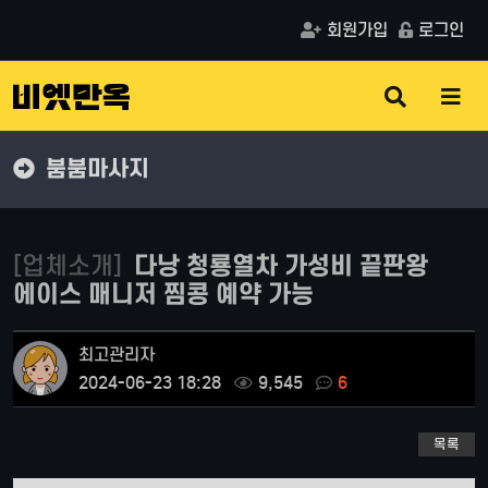
회원가입
로그인
검
메
색
뉴
버
버
튼
튼
붐붐마사지
[업체소개]
다낭 청룡열차 가성비 끝판왕
에이스 매니저 찜콩 예약 가능
최고관리자
2024-06-23 18:28
9,545
6
목록