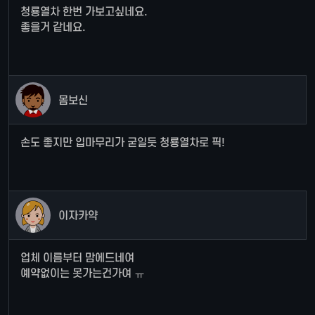
청룡열차 한번 가보고싶네요.
좋을거 같네요.
몸보신
손도 좋지만 입마무리가 굳일듯 청룡열차로 픽!
이자카약
업체 이름부터 맘에드네여
예약없이는 못가는건가여 ㅠ