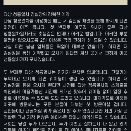
다낭 청룡열차 김실장의 강력한 예약
다낭 청룡열차를 이용하실 때는 저 김실장 채널을 통해 하시게 되면
이점이 아주 큽니다. 첫 번째로 아무리 위치가 좋은 다낭
청룡열차일지라도 초행길은 언제나 어려운 법입니다. 이러한 부분
불편한 없으시도록 2인 이상은 픽업 편하게 해 드릴 수 있습니다.
사실 이런 붐붐 업체들은 픽업이 대부분 없습니다. 하지만 저
김실장을 통해 예약하고 오시게 된다면 계신 곳에서 편하게 이곳
청룡열차까지 모시겠습니다.
두 번째로 다낭 청룡열차는 인기가 괜찮은 업체입니다. 그렇기에
무턱대고 오시게 되면 웨이팅이 생길 수 있습니다. 하지만 저
김실장을 통해 오시게 된다면 사전에 다낭 청룡열차의 스케줄을
확인해서 이용가능한 시간에 최대한 맞추어 웨이팅 없이 입장 후
바로 이용하실 수 있도록 도와 드리고 있습니다. 마지막으로 어쨋든
이곳에 방문하시는 모든 분들이 대부분 첫 방문이실 겁니다.
교민들이나 단골처럼 뭐가 좋은지 알 수가 없습니다만 저의 가장 큰
역할로 그날 가장 괜찮은 에이스로 잡아서 예약해드릴 수 있습니다.
저희는 당일 누가 나오는지, 누가 예쁘고 잘하는지 다 알고 있기
때문에 애초에 예약을 잡아 둘 때 에이스 매니저들로 잡아둘 수