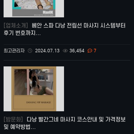
[업체소개]
베안 스파 다낭 전립선 마사지 시스템부터
후기 번호까지…
최고관리자
2024.07.13
36,454
7
[밤문화]
다낭 빨간그네 마사지 코스안내 및 가격정보
및 예약방법…