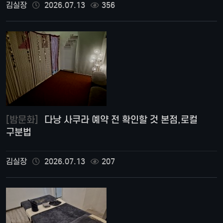
김실장
2026.07.13
356
[밤문화]
다낭 사쿠라 예약 전 확인할 것 본점,로컬
구분법
김실장
2026.07.13
207