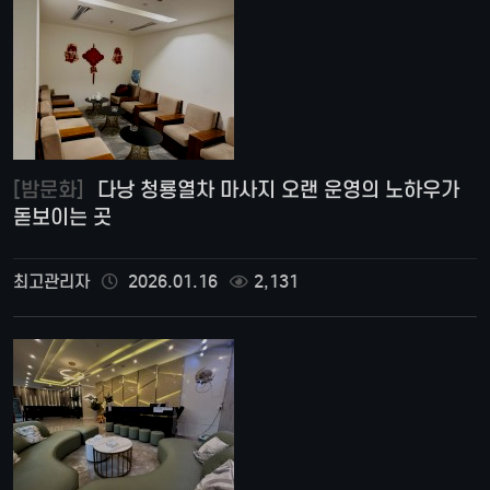
[밤문화]
다낭 청룡열차 마사지 오랜 운영의 노하우가
돋보이는 곳
최고관리자
2026.01.16
2,131