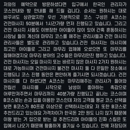
저와의 예약으로 방문하셨다면 입구에서 한국인 관리자가
코스안내와 방 안내를 해 드릴 겁니다. 순서는 원하시는 대로
바꾸셔도 상관없지만 우선 기본적으로 코스 구성은 A코스는
건전마사지 50분에서 1시간가량 먼저 진행되고 있습니다. 그리고
건전 마사지 사들도 이쁘장한 아이들이 많이 있어 간혹 혼동하시는
사장님 들이 계신데 마무리 코스를 해주는 관리사들과 건전 마사지
관리사들은 별도로 관리하고 있습니다.건전 마사지는 마사지에
최고인 아이들로 그리고 마무리 업체에 오셨으면 또 마무리를
잘해야겠지요 마무리 분야의 고수들은 마무리만진 행하고 있습니다.
건전 마사지는 오일 마사지 또는 바르지 않은 마사지 2가지 원하시는
대로 가능하시며 건전마사지 불건전 마사지 둘 다 은밀한 장소에서
진행되니 코스 진행 동안은 편안하게 즐기시면 되시겠습니다. 건전
마사지를 다 하셨다면 A코스는 마무리해주는 관리사가 들어와
전립선 마사지를 시작으로 남성이 좋아하는 촉감으로
어루만져주면서 마무리까지 40분가량 진행되고 끝나는 코스이며
B코스로는 손과 입을 이용한 코스인데 저의 고객들 평균 코스 선택을
보면 B코스가 80프로 이상으로 선택하시는데요 저 또한 B코스로
추천드리고 있는데요 가격차이가 한국돈 2만 원도 나지 않기 때문에
이왕 받는 거 입으로 받는 걸 추천드리며 아이들의 진짜 스킬은 또
입에서 나오기 때문에 황홀하게 즐기실 수 있습니다. 안에 저장되어