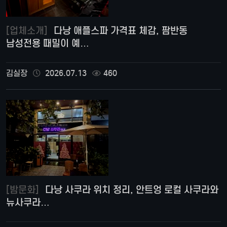
[업체소개]
다낭 애플스파 가격표 체감, 팜반동
남성전용 때밀이 예…
김실장
2026.07.13
460
[밤문화]
다낭 사쿠라 위치 정리, 안트엉 로컬 사쿠라와
뉴사쿠라…