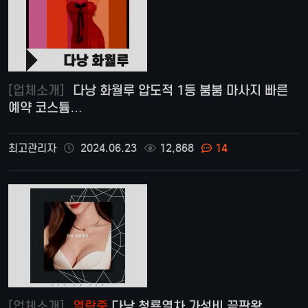
[업체소개]
다낭 화월루 압도적 1등 붐붐 마사지 빠른
예약 코스튬…
최고관리자
2024.06.23
12,868
14
[업체소개]
열람중
다낭 청룡열차 가성비 끝판왕