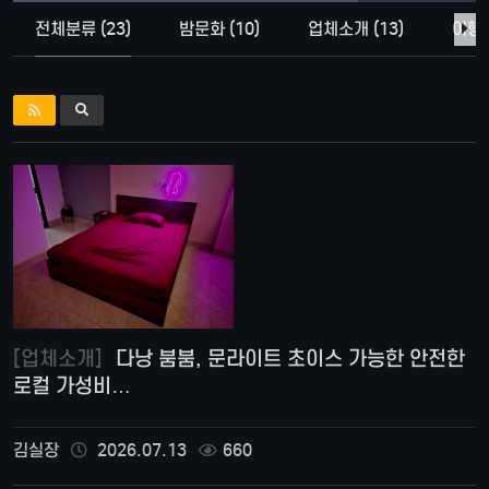
전체분류 (23)
밤문화 (10)
업체소개 (13)
여행상
[업체소개]
다낭 붐붐, 문라이트 초이스 가능한 안전한
로컬 가성비…
김실장
2026.07.13
660