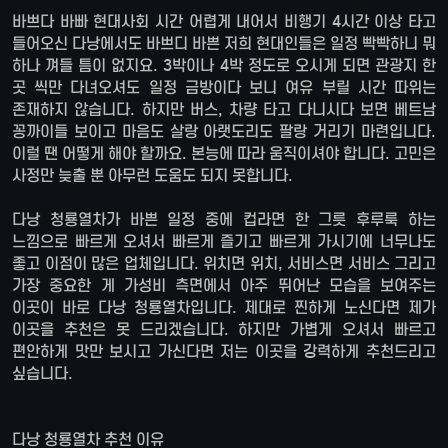
바쁘다 바빠 현대사회 시간 어렵게 내어서 비행기 4시간 이상 타고
들어오신 다낭에서도 바쁘디 바쁜 저희 현대인들은 일정 빡빡하니 뭐
하나 껴들 틈이 없지요. 3박이나 4박 정도로 오시게 되면 관광지 한
곳 씩만 다녀오셔도 일정 금방이다 보니 여유 부릴 시간 따위는
존재하지 않습니다. 하지만 버스, 차량 타고 다니시다 보면 베트남
꽁까이들 보이고 마음도 살랑 아랫도리도 팔랑 거리기 마련입니다.
이럴 땐 어떻게 해야 할까요. 본능에 따라 움직이셔야 합니다. 고민은
사정만 늦출 뿐 아무런 도움도 되지 못합니다.
다낭 청룡열차가 바쁜 일정 중에 컵라면 한 그릇 후루룩 하는
느낌으로 빠르게 오셔서 빠르게 즐기고 빠르게 가시기에 너무나도
좋고 이점이 많은 업체입니다. 위치면 위치, 서비스면 서비스 그리고
가장 중요한 게 가성비 측면에서 아주 뛰어난 모습을 보여주는
이곳이 바로 다낭 청룡열차입니다. 제대로 찐하게 노신다면 제가
이곳을 추천은 못 드리겠습니다. 하지만 가볍게 오셔서 빠르고
편안하게 맛만 보시고 가신다면 저는 이곳을 강력하게 추천드리고
싶습니다.
다낭 청룡열차 추천 이유