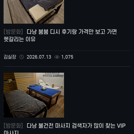
[밤문화]
다낭 붐붐 디시 후기랑 가격만 보고 가면
헷갈리는 이유
김실장
2026.07.13
1,075
[밤문화]
다낭 불건전 마사지 검색자가 많이 찾는 VIP
마사지 …