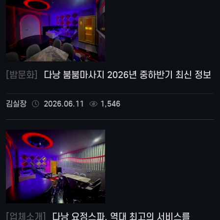
[밤문화]
다낭 붐붐마사지 2026년 중하반기 최신 정보
김실장
2026.06.11
1,546
[업체소개]
다낭 요정스파, 역대 최고의 서비스를