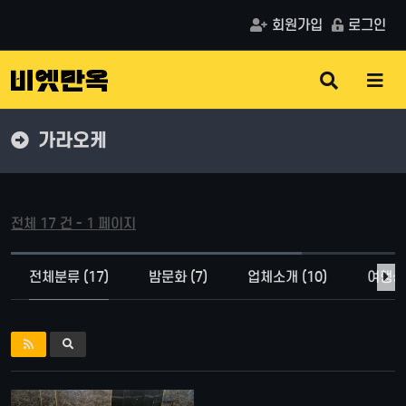
회원가입
로그인
검
메
색
뉴
버
버
튼
튼
가라오케
전체 17 건 - 1 페이지
전체분류 (17)
밤문화 (7)
업체소개 (10)
여행상품