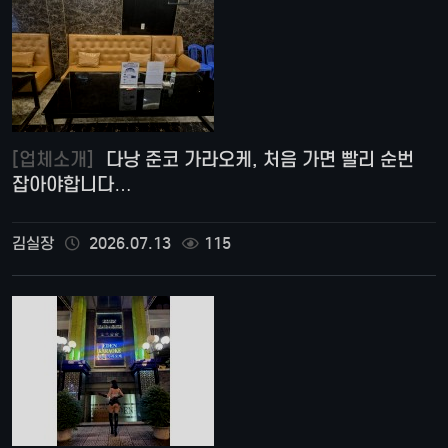
[업체소개]
다낭 준코 가라오케, 처음 가면 빨리 순번
잡아야합니다…
김실장
2026.07.13
115