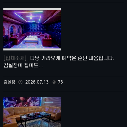
[업체소개]
다낭 가라오케 예약은 순번 싸움입니다.
김실장이 잡아드…
김실장
2026.07.13
73