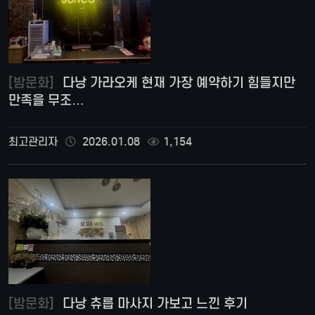
[밤문화]
다낭 가라오케 현재 가장 예약하기 힘들지만
만족을 무조…
최고관리자
2026.01.08
1,154
[밤문화]
다낭 츄릅 마사지 가보고 느낀 후기