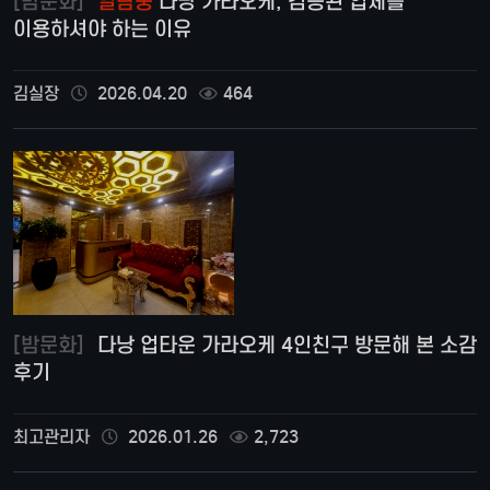
[밤문화]
열람중
다낭 가라오케, 검증된 업체를
이용하셔야 하는 이유
김실장
2026.04.20
464
[밤문화]
다낭 업타운 가라오케 4인친구 방문해 본 소감
후기
최고관리자
2026.01.26
2,723