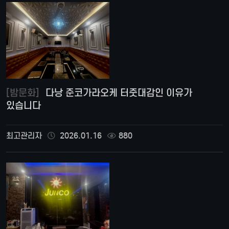
[밤문화]
다낭 준코가라오케 터줏대감인 이유가
있습니다
최고관리자
2026.01.16
880