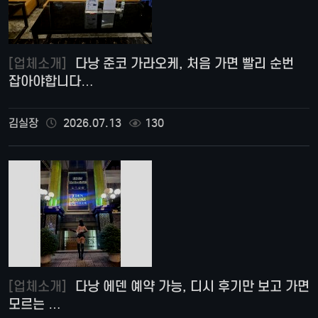
[업체소개]
다낭 준코 가라오케, 처음 가면 빨리 순번
잡아야합니다…
김실장
2026.07.13
130
[업체소개]
다낭 에덴 예약 가능, 디시 후기만 보고 가면
모르는 …