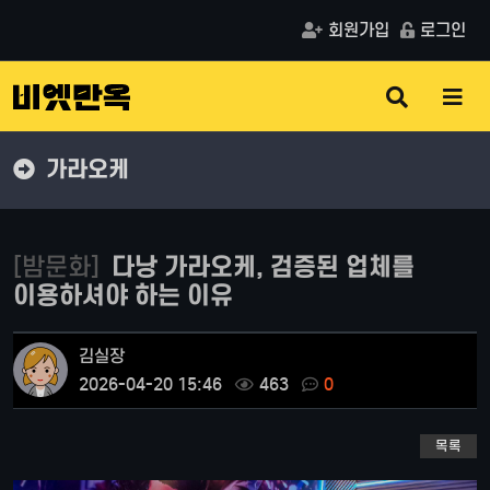
회원가입
로그인
검
메
색
뉴
버
버
튼
튼
가라오케
[밤문화]
다낭 가라오케, 검증된 업체를
이용하셔야 하는 이유
김실장
2026-04-20 15:46
463
0
목록