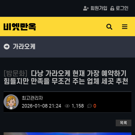
회원가입
로그인
검
메
색
뉴
버
버
튼
튼
가라오케
[밤문화]
다낭 가라오케 현재 가장 예약하기
힘들지만 만족을 무조건 주는 업체 세곳 추천
최고관리자
2026-01-08 21:24
1,158
0
목록