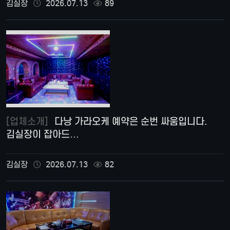
김실장
2026.07.13
89
[업체소개]
다낭 가라오케 예약은 순번 싸움입니다.
김실장이 잡아드…
김실장
2026.07.13
82