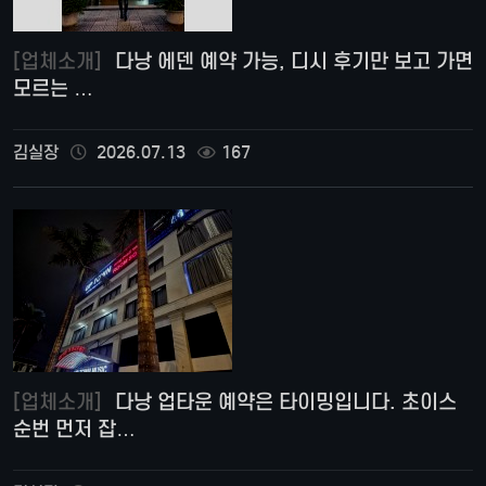
[업체소개]
다낭 에덴 예약 가능, 디시 후기만 보고 가면
모르는 …
김실장
2026.07.13
167
[업체소개]
다낭 업타운 예약은 타이밍입니다. 초이스
순번 먼저 잡…