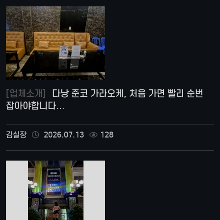
[업체소개]
다낭 준코 가라오케, 처음 가면 빨리 순번
잡아야합니다…
김실장
2026.07.13
128