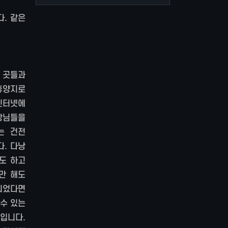
. 같은
 곳들과
휴양지로
인터넷에
장님들을
는 건전
. 다낭
도 하고
만 해도
되었다면
 수 있는
입니다.