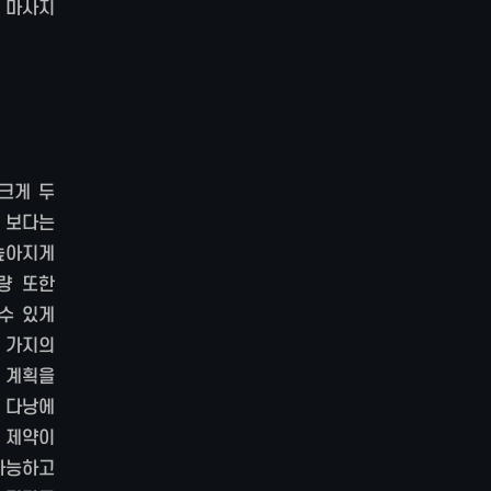
 마사지
크게 두
 보다는
높아지게
량 또한
수 있게
두 가지의
행 계획을
리 다낭에
 제약이
가능하고