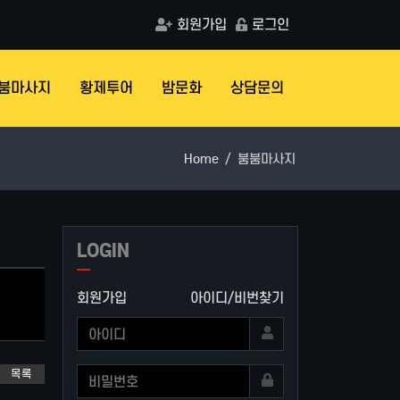
회원가입
로그인
붐마사지
황제투어
밤문화
상담문의
Home
붐붐마사지
LOGIN
회원가입
아이디/비번찾기
목록