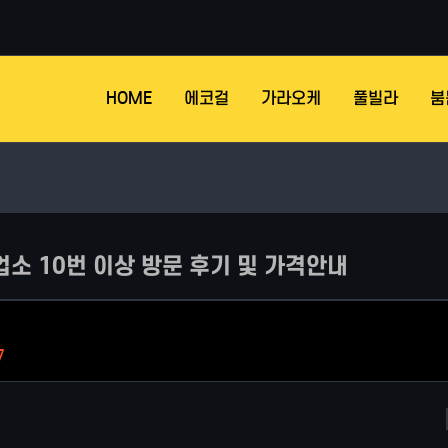
HOME
에코걸
가라오케
풀빌라
붐
업소 10번 이상 방문 후기 및 가격안내
7