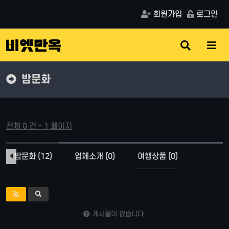
회원가입
로그인
검
메
색
뉴
버
버
튼
튼
밤문화
전체 0 건 - 1 페이지
밤문화 (12)
업체소개 (0)
여행상품 (0)
게시물이 없습니다.