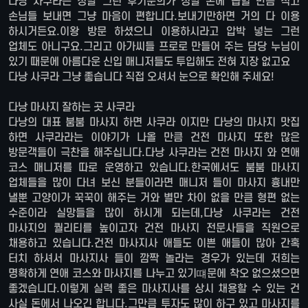
다낭 사쿠라는 정말 그런 후기문의가 정말 손에 꼽힐 만큼 적고
손님들 보내면 그냥 마음이 편합니다.보내기만하면 거의 다 이용
하시거든요.이왕 방문 하셨으니 이용하시라고 압박 넣는 그런
업체도 아니구요.그리고 아가씨들 프로로 만들어 주는 담당 누님이
있기 때문에 아름다운 신입 매니저들도 투입해도 전혀 지장 없고요
다낭 사쿠라 그냥 좋습니다 직접 오셔서 눈으로 확인해 주세요!
다낭 마사지 잘하는 곳 사쿠라
다낭의 대표 붐붐 마사지 하면 사쿠라 이지만 다낭의 마사지 맛집
하면 사쿠라라는 이야기가 나올 만큼 건전 마사지 또한 많은
방문객들이 극찬을 해주십니다.다낭 사쿠라는 건전 마사지 와 연애
코스 매니저를 따로 운영하고 있습니다.한국에서도 붐붐 마사지
업체들을 많이 다녀 보신 분들이라면 매니저 들이 마사지 흉내만
낼뿐 고양이가 꾹꾹이 해주는 거와 별만 차이 없을 만큼 형편 없는
수준이라 실망들을 많이 하시게 되는데,다낭 사쿠라는 건전
마사지의 퀄리티를 높이고자 건전 마사지 전문사들을 직원으로
채용하고 있습니다.건전 마사지사 애들도 이쁜 애들이 많아 간혹
터치 하셔서 마사지사 들이 깜짝 놀라는 경우가 있는데 저희는
명확하게 연애 코스와 마사지를 나누고 있기떄문에 착오 없으셨으면
좋겠습니다.이렇게 실력 좋은 마사지사를 상시 채용할 수 있는 건
사실 돈에서 나오긴 합니다.그만큼 투자도 많이 하구 있고 마사지를