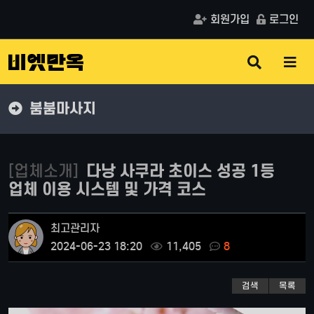
회원가입
로그인
검
메
색
뉴
버
버
튼
튼
붐붐마사지
[업체소개]
다낭 사쿠라 초이스 성공 1등
업체 이용 시스템 및 가격 코스
최고관리자
2024-06-23 18:20
11,405
8
검색
목록