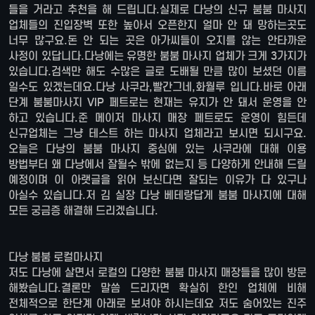
들을 거라고 추천을 해 드립니다.실제로 다낭의 신규 붐붐 마사지
업체들의 진입장벽 또한 높아서 오픈한지 얼마 안 돼 망하는곳도
너무 많구요.돈 안 되는 곳은 아가씨들이 오지를 않는 안타까운
사정이 있답니다.다낭에는 유명한 붐붐 마사지 업체가 크게 3가지가
있습니다.검색만 해도 수많은 글로 도배될 만큼 많이 보셨던 이름
일수도 있겠는데요.다낭 사쿠라,빨간그네,화월루 입니다.바로 아래
단계 붐붐마사지 VIP 페트로는 현재는 유지가 안 돼서 운영을 안
하고 있습니다.준 메이저 마사지 매장 페트로도 운영이 힘든데
신규업체는 그냥 테스트 하는 마사지 업체라고 보시면 되시구요.
오늘은 다낭의 붐붐 마사지 중심에 있는 사쿠라에 대해 이용
방법부터 왜 다낭에서 잘될수 밖에 없는지 등 다양하게 안내해 드릴
예정이며 이 아랫글을 읽어 보신다면 잘되는 이유가 다 있구나
아실수 있습니다.저 김 실장 다낭 베테랑답게 붐붐 마사지에 대해
모든 궁금증 해결해 드리겠습니다.
다낭 붐붐 로컬마사지
저도 다낭에 살면서 로컬의 다양한 붐붐 마사지 매장들을 많이 방문
해봤습니다.결론만 말씀 드리자면 확실히 한인 업체에 비해
전체적으로 한단계 아래로 보셔야 하시는데요 저도 숨어있는 진주