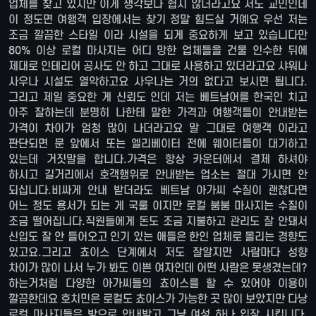
업체를 찾고 있지만 이게 생각보다 쉽지 않더라고요 저도 교민인데
이 정도면 여행객 입장에서는 찾기 정말 힘드실 거예요 우선 저는
조금 깔끔한 스타일 이라 시설을 되게 중요하게 보고 있습니다만
80% 이상 로컬 마사지는 어디 망한 업체들을 건물 인수한 뒤에
제대로 인테리어 공사도 안 하고 그대로 사용하고 있더라고요 샤워나
사우나 시설도 열악하고요 사우나는 거의 없다고 보시면 됩니다.
그리고 제일 중요한 게 신뢰도 인데 저는 베트남어를 한국인 치고
아주 잘하는데 분명히 나한테 말한 가격과 여행객들이 안내받는
가격이 차이가 엄청 많이 나더라고요 말 그대로 여행객 이라고
판단되면 문 앞에서 또는 엘리베이터 전에 웨이터들이 대기하고
있는데 거짓말을 합니다.가격은 항상 카운터에서 결제 하셔야
하시고 길거리에서 호객행위로 안내받는 업소는 절대 가시면 안
되십니다.비싸게 안내 받더라도 베트남 아가씨 수질이 괜찮다면
어느 정도 용서가 되는 게 국룰 이지만 로컬 붐붐 마사지는 수질이
조금 떨어집니다.직원들에게 돈도 조금 지불하고 관리도 잘 안돼서
신입도 잘 안 들어오고 인기 있는 애들은 한인 업체로 몰리는 경향도
있고요.그리고 쵸이스 단계에서 저도 잘알지만 사람마다 성향
차이가 많이 나서 누가 봐도 이쁜 여자인데 어떤 사람은 못생겼는데?
하는거처럼 다양한 아가씨들의 쵸이스를 할 수 있어야 이용이
깔끔한데요 호치민은 로컬도 쵸이스가 가능한 곳 많이 보았지만 다낭
로컬 마사지들은 방으로 안내받고 그냥 여성 하나 입장 시킵니다.