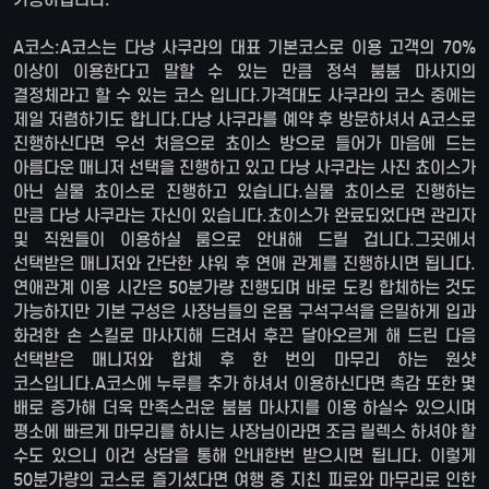
A코스:A코스는 다낭 사쿠라의 대표 기본코스로 이용 고객의 70%
이상이 이용한다고 말할 수 있는 만큼 정석 붐붐 마사지의
결정체라고 할 수 있는 코스 입니다.가격대도 사쿠라의 코스 중에는
제일 저렴하기도 합니다.다낭 사쿠라를 예약 후 방문하셔서 A코스로
진행하신다면 우선 처음으로 쵸이스 방으로 들어가 마음에 드는
아름다운 매니저 선택을 진행하고 있고 다낭 사쿠라는 사진 쵸이스가
아닌 실물 쵸이스로 진행하고 있습니다.실물 쵸이스로 진행하는
만큼 다낭 사쿠라는 자신이 있습니다.쵸이스가 완료되었다면 관리자
및 직원들이 이용하실 룸으로 안내해 드릴 겁니다.그곳에서
선택받은 매니저와 간단한 샤워 후 연애 관계를 진행하시면 됩니다.
연애관계 이용 시간은 50분가량 진행되며 바로 도킹 합체하는 것도
가능하지만 기본 구성은 사장님들의 온몸 구석구석을 은밀하게 입과
화려한 손 스킬로 마사지해 드려서 후끈 달아오르게 해 드린 다음
선택받은 매니저와 합체 후 한 번의 마무리 하는 원샷
코스입니다.A코스에 누루를 추가 하셔서 이용하신다면 촉감 또한 몇
배로 증가해 더욱 만족스러운 붐붐 마사지를 이용 하실수 있으시며
평소에 빠르게 마무리를 하시는 사장님이라면 조금 릴렉스 하셔야 할
수도 있으니 이건 상담을 통해 안내한번 받으시면 됩니다. 이렇게
50분가량의 코스로 즐기셨다면 여행 중 지친 피로와 마무리로 인한