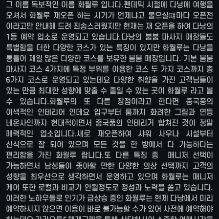
그 이름 독보적인 이름 화월루 입니다.펜데믹 시절에 다낭에 여행을
오셔서 화월루 재오픈 하는 시기가 언제냐고 물으실떄마다 오픈전
이라고만 안내해 드려 죄송스러웠지만 현재는 재 오픈을 하여 다낭의
1등 예약 업소로 운영되고 있습니다.다낭의 붐붐 마사지 매장들도
특별함을 더한 다양한 코스가 있는 특징이 있지만 화월루는 다낭을
통틀어 제일 많은 다양한 코스를 보유한 붐붐 매장입니다. 기본 붐붐
마사지 코스 4가지에 특정 부위를 이용한 코스 두 가지 코스까지 총
6가지 코스로 운영되고 있는데요 다양한 취향을 가진 고객님들이
있는 만큼 최대한 성향에 맞출 수 줄일 수 있는 곳이 화월루 라고 볼
수 있습니다.화월루의 또 다른 장점이라고 한다면 중국풍의
이색적인 인테리어 인데요 입구부터 룸까지 화려한 그림과 연등
네온사인까지 현대적이면서 중국풍의 인테리거 합쳐진 것이 정말
매력적인 업소입니다.새로 재오픈하여 샤워 사우나 시설부터
신식으로 잘 되어 있으며 모든 것을 한 방에서 다 가능하다는
편리함을 가진 화월루 랍니다.또 다른 특징 중 매니저 선택이
가능하면서 남성들이 좋아할 만한 다양한 의상 선택까지 고객의
성향을 최우선으로 생각하면서 운영하고 있으며 화월루는 매니저
케어 또한 로컬과 비교가 안될정도로 정성과 노력을 쏟고 있습니다.
이러한 노하우들로 인기가 급상승 중인 화월루는 현제 다낭에서 미리
예약하시지 않으면 이용이 바로 불가능할 수가 있어 사전에 예약해야