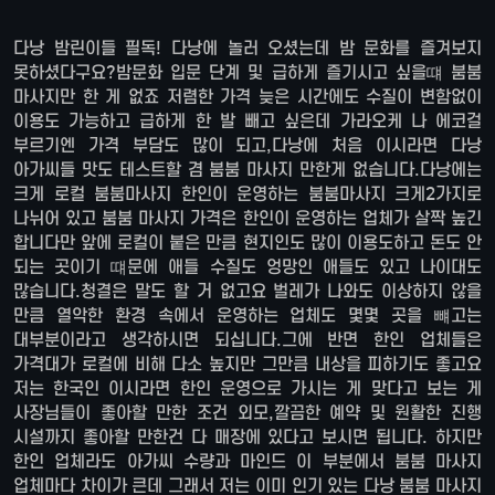
다낭 밤린이들 필독! 다낭에 놀러 오셨는데 밤 문화를 즐겨보지
못하셨다구요?밤문화 입문 단계 및 급하게 즐기시고 싶을떄 붐붐
마사지만 한 게 없죠 저렴한 가격 늦은 시간에도 수질이 변함없이
이용도 가능하고 급하게 한 발 빼고 싶은데 가라오케 나 에코걸
부르기엔 가격 부담도 많이 되고,다낭에 처음 이시라면 다낭
아가씨들 맛도 테스트할 겸 붐붐 마사지 만한게 없습니다.다낭에는
크게 로컬 붐붐마사지 한인이 운영하는 붐붐마사지 크게2가지로
나뉘어 있고 붐붐 마사지 가격은 한인이 운영하는 업체가 살짝 높긴
합니다만 앞에 로컬이 붙은 만큼 현지인도 많이 이용도하고 돈도 안
되는 곳이기 떄문에 애들 수질도 엉망인 애들도 있고 나이대도
많습니다.청결은 말도 할 거 없고요 벌레가 나와도 이상하지 않을
만큼 열악한 환경 속에서 운영하는 업체도 몇몇 곳을 뺴고는
대부분이라고 생각하시면 되십니다.그에 반면 한인 업체들은
가격대가 로컬에 비해 다소 높지만 그만큼 내상을 피하기도 좋고요
저는 한국인 이시라면 한인 운영으로 가시는 게 맞다고 보는 게
사장님들이 좋아할 만한 조건 외모,깔끔한 예약 및 원활한 진행
시설까지 좋아할 만한건 다 매장에 있다고 보시면 됩니다. 하지만
한인 업체라도 아가씨 수량과 마인드 이 부분에서 붐붐 마사지
업체마다 차이가 큰데 그래서 저는 이미 인기 있는 다낭 붐붐 마사지