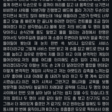
줄게 하면서 두손으로 두 꽁까이 허리를 잡고 내 몸쪽으로 떙기면서
비비면서 샤워를 10분가량 진행했고 배드에 올라 가기전 두손으로
만지면서 체크도 많이 해봤는데 19살 애들이라 그런가 탄력도 너무
좋고 오늘 좀 빠르게 안 끝나게 하려면 마인드 컨트롤을 조금 많이
해야겠다 하고 생각했습니다.물에 젖은 저의 바디를 두 명이 함께
닦아주니 순식간에 몸도 말렸고 물을 말리는 과정에서 한명은
앉아서도 닦아주길래 얼굴이 제 소중이 주변이라 일부러 얼굴 쪽으로
들이밀어 봤는데 재 눈치 한번 쓱 보더니 입으로도 서비스
해주더라구요 그렇게 서비스 한번 받고 제 손을 잡고 배드로 안내 후
저를 눕히고 좌우로 한명씩 저를 마크 하고 이제 본격적인 게임이
들어갔어요.저의 몸을 어디를 터치해도 손과 입이 2개니 미쳐
버리겠더라구요 이럴떈 저도 손 2개 더 달려있으면 좋았을 텐데요!
이렇게 본격적인 게임이 시작됏고 저는 아랫도리 감촉을 느끼는걸
너무 좋아해 너내 아래로 좀 내려가 보라 하고 두 명 계속 입으로
시켰습니다.이건 제가 시켜서 그런거고 매니저들 교육을 보통
방문객들 머리부터 발끝까지 차례대로 공략해 드리니 두 명의 여성
사이에서 한번 오래 살아 남아 남기는 쉽지 않을 수도 있습니다.또
저의 파트너 두 명이 서로 같이 일한 지도 좀 됐고 친구기도 하고
그래서 더 재미있게 즐겼던 거 같기도 하고 원하는걸 말해도 두 명이
동시에 한 번에 움직이니까 B코스는 호흡좋은 듀오로 픽하셔서 이용