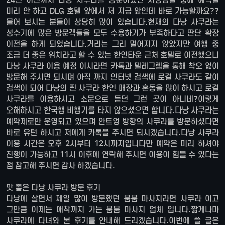
미리 안 하고 DLG 호텔 앞에서 저 지금 앞인데 바로 가능할까요??
물어 보시는 분들이 상당히 많이 있습니다.현재의 다낭 사쿠라는
성수기에 많은 방문객들을 모두 수용하기가 부족하다고 판단 확장
이전을 하게 되었습니다.거리는 그리 멀어지지 않았지만 여행 중
조금 더 좋은 위치라고 할 수 있는 한인타운 근처 호텔로 이전했으니
다낭 사쿠라 이용 예정 이시라면 카톡과 텔레그렘을 통해 착오 없이
방문해 주시면 되시며 아직 까지 인터넷 검색에 로컬 사쿠라도 같이
검색이 되어 다낭의 찐 사쿠라 한인 매장과 혼동을 많이 하시고 로컬
사쿠라를 이용하시고 소문으로 듣던 그런 곳이 아니네?이렇게
오해하시고 한국행 비행기를 타지 않으셨으면 합니다.다낭 사쿠라는
예약제로만 운영되고 있으며 안트엉 방향의 사쿠라를 방문하셨다면
바로 유턴 하시고 저에게 카톡을 주시면 되시겠습니다.다낭 사쿠라
이용 시간은 오후 2시부터 12시까지입니다만 예약은 미리 하셔야
진행이 가능하고 11시 이후에 연락해 주시면 이용이 힘들 수 있다는
점 참고해 주시면 감사 하겠습니다.
맛 좋은 다낭 사쿠라 방문 후기
다낭에 살면서 제일 많이 방문했던 붐붐 마사지라면 사쿠라 이고
그만큼 이제는 애착까지 가는 붐붐 마사지 업체 입니다.짧게나마
사쿠라에 다녀와 본 후기를 안내해 드리겠습니다.이번에 쓸 글은