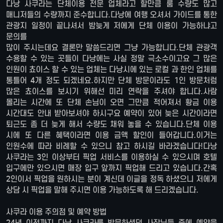
다낭 사쿠라는 단체이용 전문 업체라고 할만큼 룸 수량도 많고
매니저들의 수량까지 준수합니다.다낭에 여행 오셔서 가이드를 통한
관광지 일정이 끝나셔서 밤늦게 저에게 단체 이용이 가능하냐고
문의를
많이 주시는데요 결론만 말씀드리면 그냥 가능합니다.단체 관광객
수용할 수 있는 곳들이 다낭에는 사실 정말 극소수이고요 그 많은
인원이 쵸이스 할 수 있는 업체는 다낭시에 있는 로컬 과 한인 업체를
통틀어 4개 정도 되겠네요.하지만 단체 방문이라도 1인 방문처럼
많은 쵸이스를 보시기 위해선 미리 연락을 주셔야 합니다.사람
몰리는 시간에 또 단체 손님이 오면 그만큼 적어져서 황금 이용
시간대도 안내 받아보셔야 하시구요 예약이 있어 늦은 시간이라면
퇴근도 좀 더 늦게 해서 수량도 채워 놓을 수 있습니다.단체 이용
시에 또 다른 혜택이라면 이용 금액 할인이 들어갑니다.이거는
인원수에 따라 비례할 수 있으니 참고 하시길 바라겠습니다!다낭
사쿠라는 3인 이상부터 픽업 서비스를 이용하실 수 있으시며 호텔
입구에만 있으시면 매장 입구 앞까지 픽업해 드리고 있습니다.간혹
2인이서 픽업을 원하시는 분이 계신데 이글을 정독 하셨으니 저에게
상담 시 픽업을 말해 주시면 이용 가능하도록 해 드리겠습니다.
사쿠라 이용 주의점 및 예약 방법
24년 이전까지 다낭 사쿠라를 방문하셨던 사장님들 중에 예약을