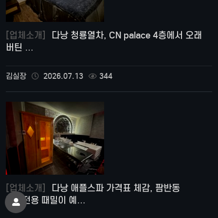
[업체소개]
다낭 청룡열차, CN palace 4층에서 오래
버틴 …
김실장
2026.07.13
344
[업체소개]
다낭 애플스파 가격표 체감, 팜반동
남성전용 때밀이 예…