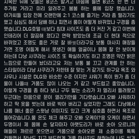
지목한 뒤에 오늘은 B코스 할거고 마음에 들면 B코스 한 번 더
추가할 거라고 미리 알려주고 붐붐 하는 룸에 입장 했습니다.
아가씨들 입장 전에 오랜만에 2:1 코스를 즐기는 거라 좀 떨리기도
했고 심심도 해서 담배 하나 피면서 룸이 어떻게 바뀌었나 구경을 좀
햇습니다.DLG호텔 떄보다 침대 사이즈도 좀 더 커진 거 같고 이번에
인테리어 더 깔끔해 졌다고 연락 받았는데 조금 더 현대 적으로
바뀌었고 조명도 좋은 거로 잘 바꿧더라구요 보통 마사지 매장들
가면 조명 어둡게 해서 못생긴 애들 얼굴이나 몸매 잘 안 보이게
하는데 다낭 사쿠라는 사이즈 또 확실하기도 하고 조명은 약간 밝은
느낌으로 만들어 놨더라고요 저는 보통 불 끄고 관계를 안 하는
스타일이라 다낭 사쿠라가 저한테 잘 맞는 거 같기도 하구요 욕조 와
사우나 시설은 DLG와 비슷한 수준 이지만 샤워기 쪽이 뭔가 좀 더
물이 나올떄 거품도 많이 나오는 거 같고 부드럽고 좋았습니다.
이렇게 구경을 좀 하다 보니 구두 밟는 소리가 저 멀리서 들려왔고
두근대는 마음으로 문이 열리기만을 기다렷습니다.오빠 샤워하자
하고 딱 옷을 벗는데 바로 박아 버리고 싶었지만 그래도 다낭에서
나름 매너 좋은 스윗남 이미지도 있고 크게 심호흡 하면서 욕조로
들어갔습니다.물 온도 체크 해주고 오빠 오케이?응 오케이 하면서
두명이서 제 몸에 손 닿자마자 아랫도리가 바로 솟아 오르니까
애들이 꺄르르 웃으면서 거품으로 솟아오른 제 소중이릉 톡톡
건들면서 장난도 치고 부드럽게 거품 마사지도 해줬는데 나도 씻겨