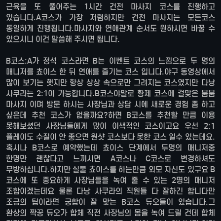
근육을 또 풀어주는 1시간 건전 마사지 코스를 진행하고
있습니다.A코스가 가장 저렴하지만 건전 마사지는 모든코스
동일하게 진행됩니다.마사지와 연애관계 순서도 원하시면 바꿀 수
있으시니 이건 말씀해 주시면 됩니다.
B코스:A가 정석 코스라면 B는 이벤트 코스의 느낌으로 두 명의
매니저를 쵸이스 한 뒤 연애를 즐기는 코스 입니다.야구 동영상에서
많이 보기는 햇지만 항상 상상 속으로만 그려지는 코스였지만 다낭
사쿠라는 2:1이 가능합니다.B코스야말로 황제 코스에 걸맞은 붐붐
마사지 이며 방문 하시는 사장님과 상담 시에 새로운 경험 좀 하고
싶은데 추천 코스가 없을까요?하면 B코스를 추천할 만큼 이용
못해보셨던 사장님들에게 많이 이색적인 코스이고요 우선 2:1
플레이도 수질이 안 좋으면 원샷 코스보다 못한 코스 일수 있는데요.
혹시나 B코스로 예약했는데 쵸이스 단계에서 두명의 매니저중
한명만 괜찮다고 느끼시면 A코스나 C코스로 변경하셔도
무방하십니다.하지만 실물 쵸이스를 하는만큼 외모 자신도 있구요 B
코스에 또 중요하게 사장님들을 녹여 줄 수 있는 2명의 매니저
조합이겠는데요 물론 다낭 사쿠라의 직원들 다 잘하긴 합니다만
조금의 팁이라면 궁합이 잘 맞는 B코스 듀오들이 있습니다.그
환상의 짝꿍 듀오가 합체 직전 사장님의 몸을 녹여 드릴 건데 합체