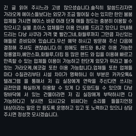
긴 글 읽어 주시느라 고생 많으셨습니다.솔직히 말씀드리자면
가라오케 에이스들보다는 외모가 조금 떨어질 수는 있지만 한인 붐붐
업체들 가시면 에이스 바로 아래 단계 애들 정도는 충분히 이용할 수
있으시고 실물 쵸이스 업체들만 이용 안내를 드리고 있으니 안내해
드리는 다낭 사쿠라 가격 몇 빨간그네,화월루까지 그만큼 자신있는
애들로 준비되어 있습니다.우선 예약 하시고 방문해 주신 다음에
결정해 주셔도 괜찮습니다.이 외에도 핸드와 BJ로 이용 가능한
청룡열차,베안스파,화월루,더킹 등 많은 핸드 와 입을 이용해 빠르고
만족할 수 있는 업체들 이용이 가능하고 한단계 외모가 위라고 볼수
있는 가라오케,에코걸 또한 이용 가능합니다.업체들 또한 업체들
마다 수질관리부터 시설 차이가 명확하니 이 부분은 카카오톡&
텔레그렘 을 통해서 저 김 실장에게 연락을 주신다면 쓰시는
금전만큼 확실하게 이용할 수 있게 다 도와드릴 수 있으며 다낭
땅바닥에 서 있는 건물이라면 저 김 실장에게 부탁하시면 다
가능하다고 보시면 되시고요 비싸다는 소리를 들을지언정
내상이라는 말은 안 듣도록 운영하고 있고 또 노력하고 있으니 상담
주시면 정성껏 모시겠습니다.