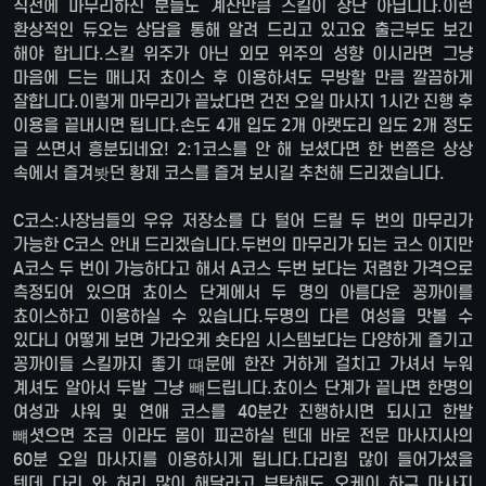
직전에 마무리하신 분들도 계산만큼 스킬이 장난 아닙니다.이런
환상적인 듀오는 상담을 통해 알려 드리고 있고요 출근부도 보긴
해야 합니다.스킬 위주가 아닌 외모 위주의 성향 이시라면 그냥
마음에 드는 매니저 쵸이스 후 이용하셔도 무방할 만큼 깔끔하게
잘합니다.이렇게 마무리가 끝났다면 건전 오일 마사지 1시간 진행 후
이용을 끝내시면 됩니다.손도 4개 입도 2개 아랫도리 입도 2개 정도
글 쓰면서 흥분되네요! 2:1코스를 안 해 보셨다면 한 번쯤은 상상
속에서 즐겨봣던 황제 코스를 즐겨 보시길 추천해 드리겠습니다.
C코스:사장님들의 우유 저장소를 다 털어 드릴 두 번의 마무리가
가능한 C코스 안내 드리겠습니다.두번의 마무리가 되는 코스 이지만
A코스 두 번이 가능하다고 해서 A코스 두번 보다는 저렴한 가격으로
측정되어 있으며 쵸이스 단계에서 두 명의 아름다운 꽁까이를
쵸이스하고 이용하실 수 있습니다.두명의 다른 여성을 맛볼 수
있다니 어떻게 보면 가라오케 숏타임 시스템보다는 다양하게 즐기고
꽁까이들 스킬까지 좋기 떄문에 한잔 거하게 걸치고 가셔서 누워
계셔도 알아서 두발 그냥 뺴드립니다.쵸이스 단계가 끝나면 한명의
여성과 샤워 및 연애 코스를 40분간 진행하시면 되시고 한발
뺴셧으면 조금 이라도 몸이 피곤하실 텐데 바로 전문 마사지사의
60분 오일 마사지를 이용하시게 됩니다.다리힘 많이 들어가셨을
텐데 다리 와 허리 많이 해달라고 부탁해도 오케이 하구 마사지