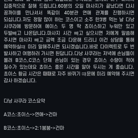
집중적으로 잘해 드립니다.60분의 오일 마사지가 끝났다면 다시
꽁까이를 만나셔서 똑같이 40분관 연애 관계를 진행하시면
되십니다.저도 정말 많이 하는 코스이고 소주 한3병 먹는 날 다낭
사쿠라에 방문하여 에이스 두 명 딱 쵸이스하고 누워만 있고
두발뺴고 나온답니다.마사지 시간 뺴고 싶으시면 저에게 말씀해
주시면 마사지 뺴고 금액 조금 다운해 드리니 이건 상담을 통해
예약하실떄 미리 말해주시면 되시겠습니다.바로 다이렉트로 두 번
발사하고 여행하러 가시면 된답니다.다낭 사쿠라는 저녁에 손님들이
몰려 B코스,C코스 단체 손님이 있는 경우 쵸이스 수량이 적어
질수가 있는데요 쵸이스 좋은 시간을 알아 두시는 게 좋습니다.
쵸이스 황금 시간은 때때로 자주 바뀌기 떄문에 미리 예약해 주시면
감사 하겠습니다.
다낭 사쿠라 코스요약
A코스:초이스->연애->건마
B코스:초이스->2:1붐붐->건마