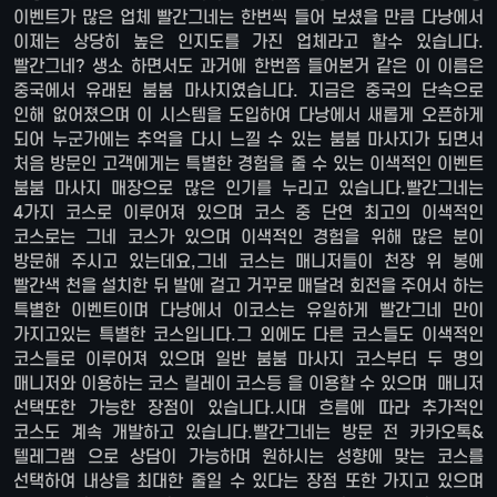
이벤트가 많은 업체 빨간그네는 한번씩 들어 보셨을 만큼 다낭에서
이제는 상당히 높은 인지도를 가진 업체라고 할수 있습니다.
빨간그네? 생소 하면서도 과거에 한번쯤 들어본거 같은 이 이름은
중국에서 유래된 붐붐 마사지였습니다. 지금은 중국의 단속으로
인해 없어졌으며 이 시스템을 도입하여 다낭에서 새롭게 오픈하게
되어 누군가에는 추억을 다시 느낄 수 있는 붐붐 마사지가 되면서
처음 방문인 고객에게는 특별한 경험을 줄 수 있는 이색적인 이벤트
붐붐 마사지 매장으로 많은 인기를 누리고 있습니다.빨간그네는
4가지 코스로 이루어져 있으며 코스 중 단연 최고의 이색적인
코스로는 그네 코스가 있으며 이색적인 경험을 위해 많은 분이
방문해 주시고 있는데요,그네 코스는 매니저들이 천장 위 봉에
빨간색 천을 설치한 뒤 발에 걸고 거꾸로 매달려 회전을 주어서 하는
특별한 이벤트이며 다낭에서 이코스는 유일하게 빨간그네 만이
가지고있는 특별한 코스입니다.그 외에도 다른 코스들도 이색적인
코스들로 이루어져 있으며 일반 붐붐 마사지 코스부터 두 명의
매니저와 이용하는 코스 릴레이 코스등 을 이용할 수 있으며 매니저
선택또한 가능한 장점이 있습니다.시대 흐름에 따라 추가적인
코스도 계속 개발하고 있습니다.빨간그네는 방문 전 카카오톡&
텔레그램 으로 상담이 가능하며 원하시는 성향에 맞는 코스를
선택하여 내상을 최대한 줄일 수 있다는 장점 또한 가지고 있으며