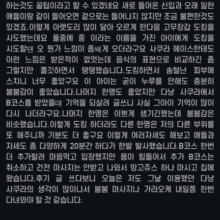
하는것도 꿀팁이라고 할 수 있겠네요 새로 들어온 신입과 오래 일한
애들이랑 같이 들어오면 겉으로는 들어나지 않지만 조금 불편한것도
있겠죠.이렇게 아랫도리 많이 닳아 오르게 한다음 고무장갑 도킹을
시도했는데요 둘중에 중 이라는 이름을 가진 아이에게 도킹을
시도할떈 오 뭔가 느낌이 좀썌게 오더라구요 사쿠라 에이스한테도
이런 느낌은 받은적이 없엇는데 음식의 표현으로 비교하긴 좀
그렇지만 쫄깃하면서 탱탱했습니다.도킹하면서 솜털난 피부에
스치니 너무 좋았구요 이 아이는 굳이 누루를 안해도 충분히
붐붐감이 좋았습니다.나머지 한명도 좋았지만 다낭 사쿠라에서
B코스를 받았을떄 기억을 되살려 글쓰니 사실 그아이 기억이 많이
다시 나더라구요.나머지 한명은 이쁘게 생기긴했는데 붐붐감은
비슷했습니다.이렇게 도킹 하더라도 다른 한명은 저의 다른 부위를
또 해주니까 기분도 더 좋구요 이렇게 여러자세도 해보고 애들과
자세도 좀 다양하게 20분간 하다가 한발 발사했습니다.B코스 한번
더 추가할려 마음먹고 입장했지만 몸이 힘들어서 추가 B코스는
취소하고 건전 마사지는 안받고 나와서 망고쥬스 하나 마시고 집에
왔습니다.후기 글 쓰다보니 오늘은 저도 그날 이용했던 다낭
사쿠라의 생각이 많이나서 붐붐 마사지나 가라오케 내일쯤 한번
다녀와야 할 것 같습니다.