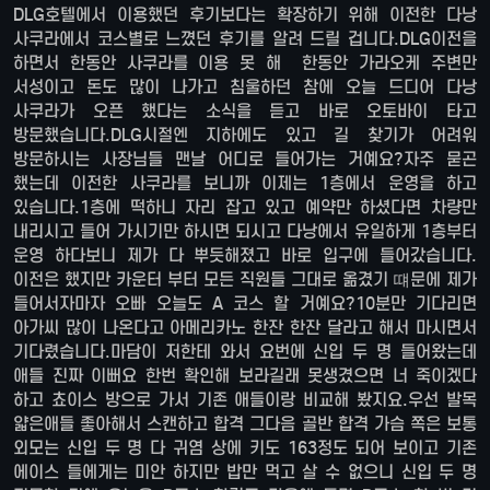
DLG호텔에서 이용했던 후기보다는 확장하기 위해 이전한 다낭
사쿠라에서 코스별로 느꼈던 후기를 알려 드릴 겁니다.DLG이전을
하면서 한동안 사쿠라를 이용 못 해 한동안 가라오케 주변만
서성이고 돈도 많이 나가고 침울하던 참에 오늘 드디어 다낭
사쿠라가 오픈 했다는 소식을 듣고 바로 오토바이 타고
방문했습니다.DLG시절엔 지하에도 있고 길 찾기가 어려워
방문하시는 사장님들 맨날 어디로 들어가는 거예요?자주 묻곤
했는데 이전한 사쿠라를 보니까 이제는 1층에서 운영을 하고
있습니다.1층에 떡하니 자리 잡고 있고 예약만 하셨다면 차량만
내리시고 들어 가시기만 하시면 되시고 다낭에서 유일하게 1층부터
운영 하다보니 제가 다 뿌듯해졌고 바로 입구에 들어갔습니다.
이전은 했지만 카운터 부터 모든 직원들 그대로 옮겼기 떄문에 제가
들어서자마자 오빠 오늘도 A 코스 할 거예요?10분만 기다리면
아가씨 많이 나온다고 아메리카노 한잔 한잔 달라고 해서 마시면서
기다렸습니다.마담이 저한테 와서 요번에 신입 두 명 들어왔는데
애들 진짜 이뻐요 한번 확인해 보라길래 못생겼으면 너 죽이겠다
하고 쵸이스 방으로 가서 기존 애들이랑 비교해 봤지요.우선 발목
얇은애들 좋아해서 스캔하고 합격 그다음 골반 합격 가슴 쪽은 보통
외모는 신입 두 명 다 귀염 상에 키도 163정도 되어 보이고 기존
에이스 들에게는 미안 하지만 밥만 먹고 살 수 없으니 신입 두 명