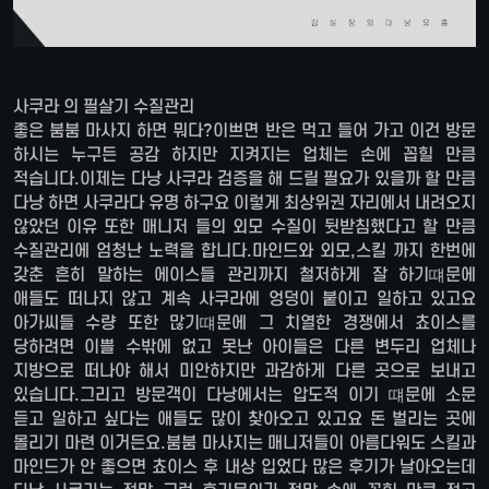
사쿠라 의 필살기 수질관리
좋은 붐붐 마사지 하면 뭐다?이쁘면 반은 먹고 들어 가고 이건 방문
하시는 누구든 공감 하지만 지켜지는 업체는 손에 꼽힐 만큼
적습니다.이제는 다낭 사쿠라 검증을 해 드릴 필요가 있을까 할 만큼
다낭 하면 사쿠라다 유명 하구요 이렇게 최상위권 자리에서 내려오지
않았던 이유 또한 매니저 들의 외모 수질이 뒷받침했다고 할 만큼
수질관리에 엄청난 노력을 합니다.마인드와 외모,스킬 까지 한번에
갖춘 흔히 말하는 에이스들 관리까지 철저하게 잘 하기떄문에
애들도 떠나지 않고 계속 사쿠라에 엉덩이 붙이고 일하고 있고요
아가씨들 수량 또한 많기떄문에 그 치열한 경쟁에서 쵸이스를
당하려면 이쁠 수밖에 없고 못난 아이들은 다른 변두리 업체나
지방으로 떠나야 해서 미안하지만 과감하게 다른 곳으로 보내고
있습니다.그리고 방문객이 다낭에서는 압도적 이기 떄문에 소문
듣고 일하고 싶다는 애들도 많이 찾아오고 있고요 돈 벌리는 곳에
몰리기 마련 이거든요.붐붐 마사지는 매니저들이 아름다워도 스킬과
마인드가 안 좋으면 쵸이스 후 내상 입었다 많은 후기가 날아오는데