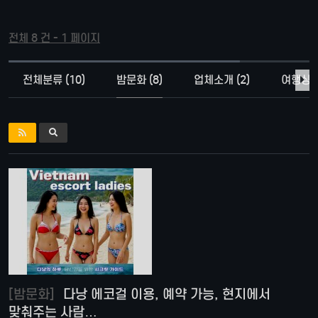
전체 8 건 - 1 페이지
전체분류 (10)
밤문화 (8)
업체소개 (2)
여행상품 
[밤문화]
다낭 에코걸 이용, 예약 가능, 현지에서
맞춰주는 사람…