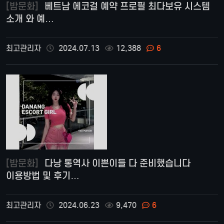
[밤문화]
베트남 에코걸 예약 프로필 최다보유 시스템
소개 와 예…
최고관리자
2024.07.13
12,388
6
[밤문화]
다낭 통역사 이쁜이들 다 준비했습니다
이용방법 및 후기…
최고관리자
2024.06.23
9,470
6