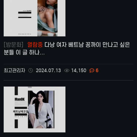
[밤문화]
열람중
다낭 여자 베트남 꽁까이 만나고 싶은
분들 이 글 하나…
최고관리자
2024.07.13
14,150
6