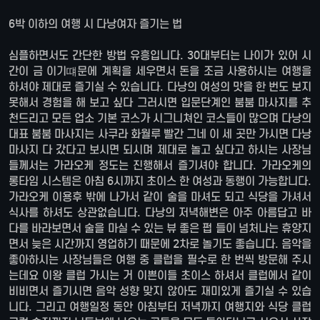
6박 이하의 여행 시 다낭여자 즐기는 법
심플하면서도 간단한 방법 유흥입니다. 30대부터는 나이가 있어 시
간이 금 이기떄문에 계획을 세우면서 돈을 조금 사용하시는 여행을
하셔야 제대로 즐기실 수 있습니다. 다낭의 여성의 맛을 한 번도 보지
못해서 경험을 해 보고 싶다 그러시면 입문단계인 붐붐 마사지를 추
천드리고 모든 업소 기본 코스가 시그니쳐인 코스들이 많으며 다낭의
대표 붐붐 마사지는 사쿠라 화월루 빨간 그네 이 세 곳만 가시면 다낭
마사지 다 갔다고 보시면 되시며 제대로 놀고 싶다고 하시는 사장님
들께서는 가라오케 정도는 진행해서 즐기셔야 합니다. 가라오케의
롱타임 시스템은 아침 6시까지 초이스 한 여성과 동행이 가능합니다.
가라오케 이용후 밖에 나가서 같이 술을 마셔도 되고 식당을 가셔서
식사를 하셔도 상관없습니다. 다낭의 저녁해변은 아주 아름답고 바
다를 바라보면서 술을 마실 수 있는 뷰 좋은 펍 들이 넘처나는 휴양지
면서 늦은 시간까지 영업하기 때문에 2차로 놀기도 좋습니다. 음악을
좋아하시는 사장님들은 여행 중 클럽을 필수로 한 번씩 방문해 주시
는데요 이왕 클럽 가시는 거 이쁜이들 초이스 하셔서 클럽에서 같이
비비면서 즐기시면 음악 성향 맞지 않아도 재미있게 즐기실 수 있습
니다. 그리고 여행일정 동안 아침부터 저녁까지 여행지와 식당 클럽