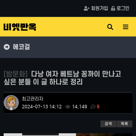
회원가입
로그인
검
메
색
뉴
버
버
튼
튼
에코걸
[밤문화]
다낭 여자 베트남 꽁까이 만나고
싶은 분들 이 글 하나로 정리
최고관리자
2024-07-13 14:12
14,149
6
검색
목록