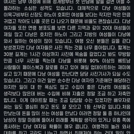
여자는 남부 여성에 비해 성개방부터 첫 만남에 말을 걸면 어쩔 주
몰라하는 소심한 성격도 있습니다. 대체적으로 다낭 여성들이
이목구비부터 신장도 하노이 호찌민 여성들 보다는 작지만 작은 만큼
귀엽고 작아도 나올 곳은 다 나오기 때문에 비율도 괜찮습니다. 다낭
여자들 또한 연령 분포도를 보면 다른 지역과 같이 20대 여성들이
제일 많고 다낭은 호치민 하노이 그리고 지방의 여성들이 다낭에
와서 일하는 여성이 많이 있습니다. 여행 오신 분들은 길을 걷다
보셨겠지만 다낭 여자들은 사진 찍는 것을 너무 좋아합니다. 짧게는
30분 길게는 1시간 이상까지 사진에 목숨을 걸었다고 봐도 무방할
만큼 너무 사진을 찍는데 다낭을 비롯해 90% 이상의 베트남
사람들이 페이스북과 잘로를 하고 있어 매일 업데이트하는 재미에
살고 있기 때문에 다낭 여성을 만난다면 담당 사진기사가 되실 수도
있습니다. 그리고 이건 일반 순수한 다낭 여자의 기준에만 해당하긴
하지만 일이 대 한 욕심도 많고 수입이 좋은 다낭의 여성들도
생각보다 많은데 버는 수입에 비해 지출은 정말 조금 하고 저축만
합니다. 이게 데이트할 때는 조금 답답할 수는 있겠지만 배우자로
써는 일도 열심히 하고 돈도 잘 모으고 1등 신부감 입니다.처음
만났는데 돈을 많이 쓰는 여성을 만났다 이러면 정말 둘 중 하나인데
남성이 정말 마음에 들어서 미래를 계획할 생각이 있거나 유흥 쪽에
종사하는 다낭 여자일 확률이 매우 큽니다. 여행객이 놀러 와서
대화를 하고 교감도 나누고 하면서 친해져야 하는 건데 말이 안