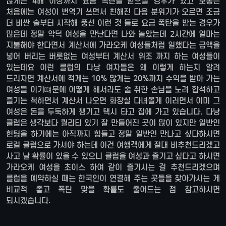
많게는 4배 이상까지 요금 폭탄을 받으실 경우가 있고 보통은
처음에는 여성이 번역기 쓰면서 친해진 다음 분위기가 오르면 조금
더 비싼 술부터 시작해 풍선 이런 것 들로 요금 폭탄을 받는 경우가
많은데 정말 악덕 여성을 만난다면 나와 놀았는데 2시간에 얼마는
지불해야 한다면서 계산서에 가라오케 여성들처럼 일했다는 금액을
넣어 버리는 버릇없는 여성부터 계산서 위조 까지 하는 여성들이
있는데요 이런 클럽의 다낭 여자들은 왜 이렇게 하는지 알려
드리자면 계산서에 적게는 10% 많게는 20%까지 수익을 받아 가는
여성들 이기떄문에 어떻게 해서라도 술 취한 손님을 노려 합석하고
즐기는 척하면서 계산서 나오면 화장실 다녀올게 이러면서 이미 그
여성은 돈을 두둑하게 챙기고 택시 타고 집에 가고 있습니다. 다낭
클럽은 생각보다 퀄리티 있기 잘 만들어진 곳이 많이 있지만 일반인
헌팅을 하기에는 아직까지 힘들고 정말 일반인 만나고 싶다하시면
로컬 클럽으로 가셔야 하는데 이건 여행객에게 절대 비추천드리겠고
사고 날 확률이 있을 수 있으니 클럽을 여성과 즐기고 싶다고 하시면
가라오케 여성을 초이스 하여 같이 즐기시는 걸 추천드리겠으며
클럽을 예약하실 때는 한국인이 연결해 주는 곳들을 찾아가시는 게
비교적 좋고 폭탄 맞을 확률도 줄어드는 점 참고하시면
되시겠습니다.