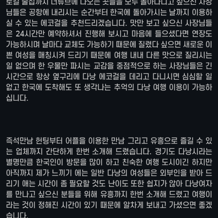
로컬 술집까지 너튜브에 나오는 곳들을 모두 돌아다니고 싶으신 사장
님들은 공항에 내리시는 순간부터 한국에 돌아가시는 날까지 이용하
실 수 있는 에코걸을 추천드리겠습니다. 맛만 보고 싶으신 사장님들
은 24시간만 예약하셔서 진행해 보시고 마음에 들으셨다면 연장도
가능하시며 날마다 교체도 가능하기 때문에 질렸다 싶으면 새로운 이
쁜 여성을 매칭시켜 드리기 때문에 여행 내내 다른 맛으로 질리시는
일 없으며 한 우물만 파시는 교감을 중점적으로 하는 사장님들은 긴
시간으로 항상 옆구리에 다낭 에코걸을 데리고 다니시면 심심할 일
없고 한국에 도착해도 또 생각나는 추억의 다낭 여행 이용이 가능하
십니다.
즉석만남 헌팅부터 어플을 이용한 만남 그리고 유흥으로 즐길 수 있
는 업체까지 간단하게 한번 소개해 드렸습니다. 경기도 다낭시라는
별명만큼 한국인이 방문을 많이 하고 친숙한 여행 도시이긴 하지만
아직까지 제가 느끼기 에는 일반 다낭의 여성들은 외부인을 받아 드
리기 애는 시간이 좀 필요할 것도 난이도 또한 쉽지가 않아 다낭여자
를 만나고 싶으신 분들을 위해 유흥까지 한번 소개해 드렸고 여행이
라는 것이 정해진 시간이 있기 때문에 알차게 보내고 가셨으면 좋겠
습니다.