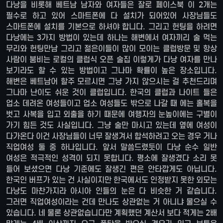
다낭을 비롯해 베트남 남자와 여자들은 잘로 페이스북 이 2개는
필수로 하고 있어 스마트폰에 다 설치가 되어있어 사장님들도
스마트폰에 설치를 기본으로 하셔야 합니다. 그리고 헌팅을 하려면
다낭에는 3가지 방법이 있는데 하나는 해변에서 여자끼리 술 먹는
무리와 헌팅만남 그리고 젊은이들이 많이 모이는 클럽방문 및 항상
사람이 붐비는 로컬의 클럽식 오픈 술집 이렇게가 다낭 여자를 만나
보기라도 할 수 있는 방법이고 그나마 확률이 높은 장소입니다.
해변은 베트남어 할주 모르시면 그냥 가지 않으시는 걸 추천드리며
그나마 난이도 쉬운 것이 클럽입니다. 한국의 클럽과 나이트 들은
업소 데려온 여성들이고 업소 여성들도 밖으로 나갈 때 에는 홀복을
벗고 사복을 입고 외출을 하기 때문에 여행자의 눈높이에는 구별이
가기 힘든 것도 사실입니다. 그냥 술만 마시고 있는데 옆에 여성이
다가온다 이건 사장님들이 너무 잘생겨서 합석하려고 오는 경우 거나
직업여성 둘 중 하나입니다. 앞서 말씀드렸듯이 다낭 순수 일반
여성은 적극적인 성격이 되지 못합니다. 평소에 잘생겼다 소리 못
들어 보셨으면 다낭 기준에도 잘생긴 편은 안타깝게도 아닙니다.
한국인 버프가 있는 건 사실이지만 한국에서도 인정받지 못한 외모는
다낭도 마찬가지라 아시아 인들의 눈은 다 비슷한 거 같습니다.
그러면 직업여성이라는 건데 만나도 상관없는 거 아니냐 물으실 수
있습니다. 네 물론 상관없습니다만 계획했던 계산서 보다 적게는 2배