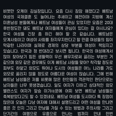
비엣만 오케이 김실장입니다. 요즘 다시 잠잠 해졌다고 베트남
여성의 국제결혼 도 늘어나는 추세이고 예전이야 지방에 계신
미혼남성 분들에게나 베트남 여성들이 관심 있었지만 요즘은 20대
후반정도만 돼도 베트남 여자들에게 관심이 있다는 걸 아시나요?
한국 여성들 긴장 좀 하긴 해야 할 것 같습니다. 베트남은
모계사회이고 여성이 사회를 좌지우지한다고 할 만큼 여성들의 힘이
막강한 나라이며 실제로 경제의 상당 부분을 여성이 책임지고
있습니다. 한국과 정 반대라고 보시면 됩니다. 한국의 여성에게서
많이 찾아보기 힘든 생활력이 우선 배우자로써 끌리는 부분인 거
같으며 외모 같은 경우에도 이게 베트남 사람들 맞아? 착각할 정도로
피부도 하얗고 외모도 뛰어나 도시의 여성들은 어느 나라를 가도
외모로 꿇리지 않을 정도로 아름다운 여성이 많습니다. 그에 빈해
베트남 남성들은 저를 비롯해 많은 한인들의 객관적인 판단으로는
남자들은 너무 못생겼습니다. 일도 여자가 더하고 상대적인 외모
밸런스도 여자가 앞승 이기떄문에 어찌 보면 베트남 남성들은
축복받았다고도 할 수 있겠네요. 베트남 여성들 도시마다 특 장점이
많은데 오늘은 다낭 여자에 대해서 설명드리고 어떤 여성을 만나면
좋은 것 인지 그리고 만남을 가질 수 있는 방법과 주의사항 그리고
단기간의 여행으로 유흥으로 만나는 법까지 안내 한번