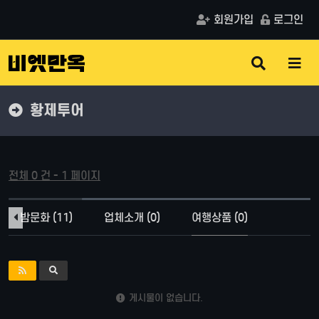
회원가입
로그인
검
메
색
뉴
버
버
튼
튼
황제투어
전체 0 건 - 1 페이지
밤문화 (11)
업체소개 (0)
여행상품 (0)
게시물이 없습니다.