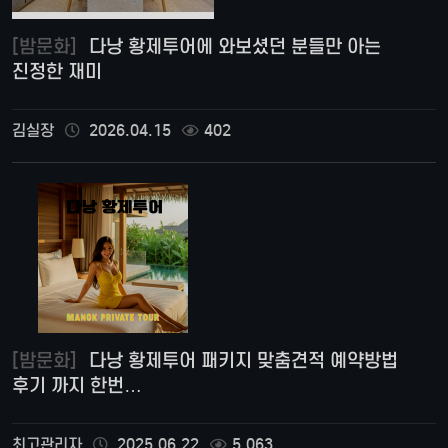
[밤문화]
다낭 황제투어에 와보셨던 분들만 아는
진정한 재미
김실장
2026.04.15
402
[밤문화]
다낭 황제투어 패키지 맞춤견적 예약방법
후기 까지 한번…
최고관리자
2025.06.22
5,063