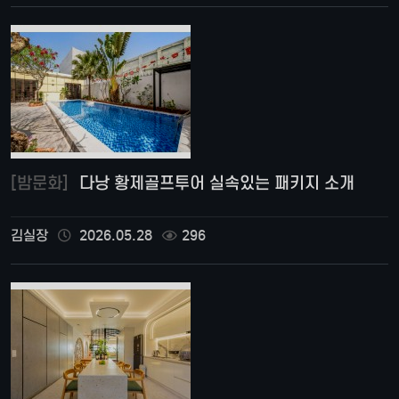
[밤문화]
다낭 황제골프투어 실속있는 패키지 소개
김실장
2026.05.28
296