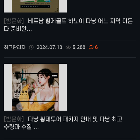
[밤문화]
베트남 황제골프 하노이 다낭 어느 지역 이든
다 준비완…
최고관리자
2024.07.13
5,288
6
[밤문화]
다낭 황제투어 패키지 안내 및 다낭 최고
수량과 수질 …