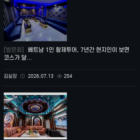
[밤문화]
베트남 1인 황제투어, 7년간 현지인이 보면
코스가 달…
김실장
2026.07.13
254