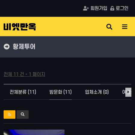
회원가입
로그인
검
메
색
뉴
버
버
튼
튼
황제투어
전체 11 건 - 1 페이지
전체분류 (11)
밤문화 (11)
업체소개 (0)
여행상품