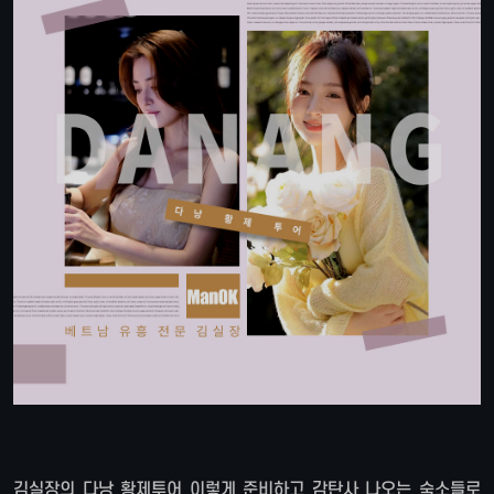
김실장의 다낭 황제투어 이렇게 준비하고 감탄사 나오는 숙소들로