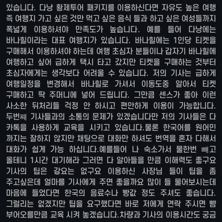
있습니다. 다낭 황제투어 패키지를 이용하신다면 자유도 높은 여행
즉 여행지 가고 싶은 것만 먹고 싶은 음식 들과 하고 싶은 여성들까지
폭넓게 이용하셔야 만족도가 높습니다. 예를 들어 다낭에는
바나힐이라는 대표 여행지가 있습니다. 바나힐에는 1인당 티켓을
구매해서 이용하셔야 하는데 여행 초심자 분들이나 갑자기 바나힐에
여행하고 싶어 급하게 택시 타고 갔지만 티켓을 구매하는 것부터
초심자에게는 생각보다 어려울 수 있습니다. 저의 기사는 급하게
여행일정을 변경해서 바나힐로 가셔서 이동도중 알아서 티켓
구매하고 딱 주머니에 넣어 드립니다. 그만큼 센스가 좋아 이런
사소한 뒤처리들 걱정 안 하시고 편안하게 이용이 가능합니다.
두번쨰 기사들과의 소통의 문제가 있겠습니다만 저의 기사들은 다
카톡을 사용하게 교육을 시키고 있습니다.물론 한국어를 원어민
까지는 잘하지 않지만 채팅으로 대화만 하셔도 번역을 혼자 다해서
대화가 쉽게 가능 하십니다.예를들어 나 숙소가서 물한번 뺴고
올테니 1시간 대기해라 그러면 다 알아들을 만큼 이해력도 좋구요
기사의 팁은 강요는 없구요 이용하신 사장님 들이 팁을 좀
주고싶은데 얼마를 기사에게 주면 좋을까요 많이 들 물어보시는데
마음에 들었다면 한국의 음료수나 빵값 정도 주셔도 좋습니다.
그럴리는 없겠지만 팁을 요구했다면 바로 저에게 연락 주시면 뺨
부어오를만큼 교육 시켜 놓겠습니다.차량과 기사의 이용시간도 궁금