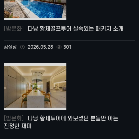
[밤문화]
다낭 황제골프투어 실속있는 패키지 소개
김실장
2026.05.28
301
[밤문화]
다낭 황제투어에 와보셨던 분들만 아는
진정한 재미