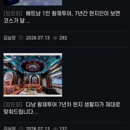
[밤문화]
베트남 1인 황제투어, 7년간 현지인이 보면
코스가 달…
김실장
2026.07.13
292
[밤문화]
다낭 황제투어 7년차 현지 생활자가 제대로
맞춰드립니다…
김실장
2026.07.13
132