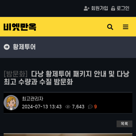
회원가입
로그인
검
메
색
뉴
버
버
튼
튼
황제투어
[밤문화]
다낭 황제투어 패키지 안내 및 다낭
최고 수량과 수질 밤문화
최고관리자
2024-07-13 13:43
7,643
9
목록