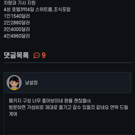
차량과 기사 지원
4성 호텔3박4일 스위트룸,조식포함
1인1540달러
2인2880달러
3인4000달러
4인4960달러
댓글목록
9
낯설엉
패키지 구성 너무 좋아보이네 환율 괜찮을떄
방문하면 가성비로 재대로 즐기고 갈수 있을것 같네요 연락 드릴
게여