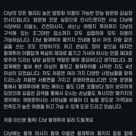
다낭의 모든 퀄리티 높은 밤문화 이용이 가능한 만능 밤문화 김실장
인사드립니다. 밤문화 전문 실장으로 인사드렸지만 사실 다낭에
식당부터 이발소, 건전마사지, 세신샾 여행지 투어까지 다낭의
구석에 있는 조그마한 업소까지 모두 섭렵하여 모두 이용이
가능하십니다. 다낭 황제투어 패키지 안내에 앞서 저의 자랑 같은
글을 쓰는 것도 민망하기도 하고 관심도 많이 없으실 테지만
황제투어 이름답게 확실히 제대로 즐기고 가셔야 하시는 만큼 제대로
맞추어 드리는 담당 실장의 역할은 매우 중요하다고 생각합니다. 밤
업계에만 벌써 8년 이상이 흘렀고 황제투어를 시작한 지도 4년
이상이 되었습니다. 저도 처음엔 여러 가지 다양한 사장님들을 맞춰
드리느라 처음엔 서툰면을 가지고 운영하였습니다만 오랜 운영을
통해서 황제투어에 맞는 에이스 들도 다른 곳들보다 많이 보유하게
되었으며 요즘은 검색을 통해서 오시는 손님들도 계시지만 패키지의
경우에는 재방문하시는 사장님들 비율이 더 높을 정도로 가격대비
만족도가 높은 여행을 하고 가실 수 있게 도와 드리고 있습니다.
처음 이신분 필독! 다낭 황제투어 알려 드릴게요
다낭에는 황제 마사지 황제 이발관 황제투어 패키지 등등 앞에