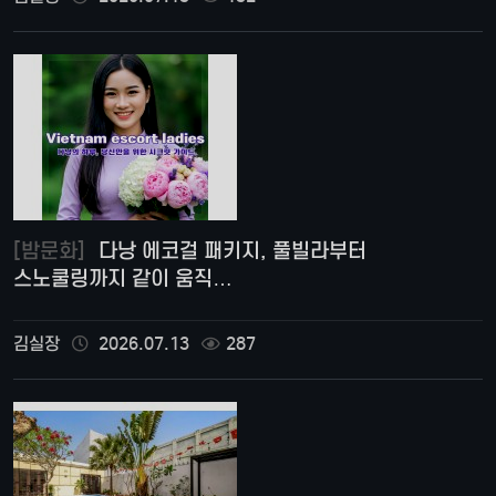
[밤문화]
다낭 에코걸 패키지, 풀빌라부터
스노쿨링까지 같이 움직…
김실장
2026.07.13
287