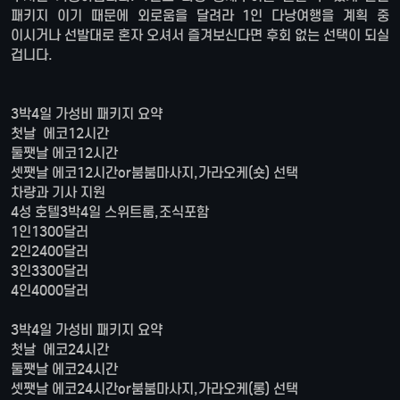
패키지 이기 때문에 외로움을 달려라 1인 다낭여행을 계획 중
이시거나 선발대로 혼자 오셔서 즐겨보신다면 후회 없는 선택이 되실
겁니다.
3박4일 가성비 패키지 요약
첫날 에코12시간
둘쨋날 에코12시간
셋쨋날 에코12시간or붐붐마사지,가라오케(숏) 선택
차량과 기사 지원
4성 호텔3박4일 스위트룸,조식포함
1인1300달러
2인2400달러
3인3300달러
4인4000달러
3박4일 가성비 패키지 요약
첫날 에코24시간
둘쨋날 에코24시간
셋쨋날 에코24시간or붐붐마사지,가라오케(롱) 선택