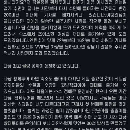
하시겠지요?저 김실장은 황제투어나 패키지 이용 이시라면 걷는일
없게 수면이 끝나는 시간부터 다시 수면에 들어가는 시간까지 반경
200미터 이내에 기사를 배치시키고 있습니다.여행일정이
끝나셧다면 저에게 말씀만 해주시면 차량을 집으로 돌려 보내고
있습니다.땀 한방울 흘리지않게 도와 드리겠으며 체력을 아끼게 해
드려서 숙소에서 초이스한 여성과 재대로 즐기실수 있게 도와
드리겠습니다.인원수에 맞게 7인승부터 16인승 까지 차량과 기사를
지원하고 있으며 VVIP급 차량을 원하신다면 상담시 말씀해 주시면
럭셔리 차량까지 도와 드리겠습니다.
다낭 최고 물량 꽁까이 운영하고 있습니다.
다낭 황제투어 하면 숙소도 좋아야 하지만 제일 중요한 것이 베트남
꽁까이들의 수질과 수량이 뒷받침되어야 제대로 즐기실 수
있으십니다. 저도 처음에는 소수 정예로 운영하긴 했으나 오랜 기간
다낭 황제투어를 해보면서 느낀 것은 이용하시는 사장님들 마다
이상형 스타일이 너무 다르더라고요 그래서 첫 번째로 물량을 많이
늘렸습니다. 늘리는 과정은 쉽지 않았습니다만 못난이들 뚱뚱이들
마인드 안 좋은 여성들까지 한두 명씩 매주 솎아 내고 긴 시간 다낭
황제투어를 운영하다 보니 자연스럽게 맛있는 80첩 밥상을 만들었고
현재는 제가 직접 관리하는 애들은 어느 손님들을 만나도 잘 맞추어