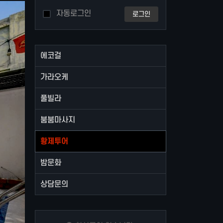
자동로그인
로그인
에코걸
가라오케
풀빌라
붐붐마사지
황제투어
밤문화
상담문의