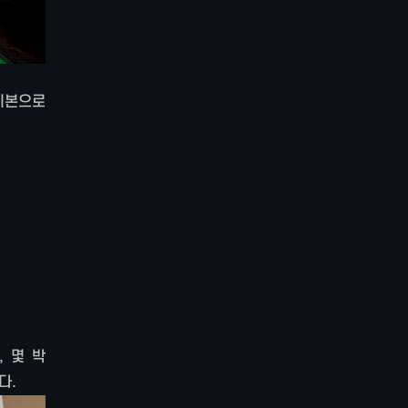
기본으로
 몇 박
다.