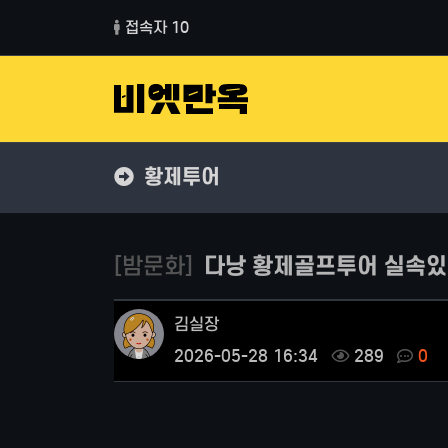
접속자 10
황제투어
[밤문화]
다낭 황제골프투어 실속있
김실장
2026-05-28 16:34
289
0