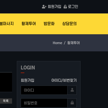
회원가입
로그인
붐마사지
황제투어
밤문화
상담문의
Home
황제투어
LOGIN
회원가입
아이디/비번찾기
목록