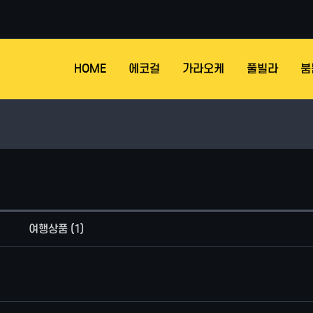
HOME
에코걸
가라오케
풀빌라
붐
여행상품 (1)