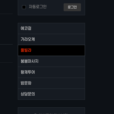
자동로그인
로그인
에코걸
가라오케
풀빌라
붐붐마사지
황제투어
밤문화
상담문의