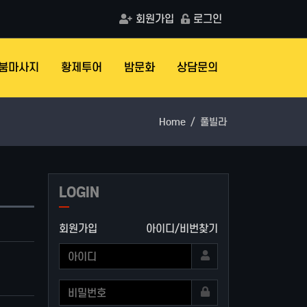
회원가입
로그인
붐마사지
황제투어
밤문화
상담문의
Home
풀빌라
LOGIN
회원가입
아이디/비번찾기