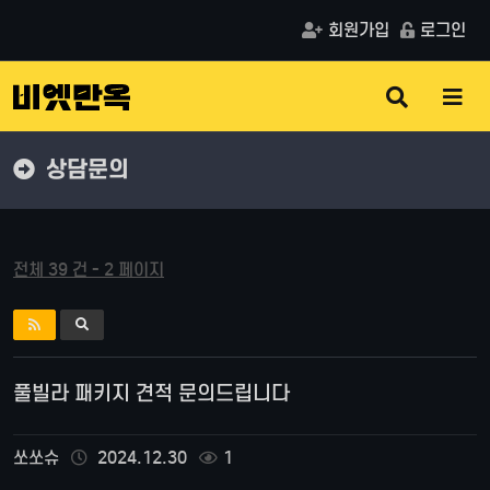
회원가입
로그인
검
메
색
뉴
버
버
튼
튼
상담문의
전체 39 건 - 2 페이지
풀빌라 패키지 견적 문의드립니다
쏘쏘슈
2024.12.30
1