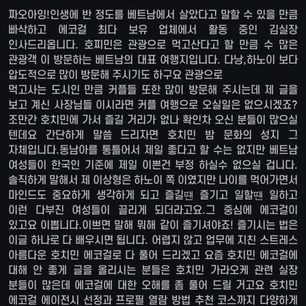
짜오아잉!인생에 반 정도를 베트남에서 살았다고 말할 수 있을 만큼
빠삭하고 에코걸 최다 보유 업체에서 활동 중인 김실장
인사드리옵니다. 호찌민은 관광으로 먹고산다고 할 만큼 수 많은
관광객 이 방문하는 베트남의 대표 여행지입니다. 다낭,하노이 보다
압도적으로 많이 방문해 주시기도 하구요 관광으로
먹고사는 도시인 만큼 커플들 또한 많이 방문해 주시는데 제 글을
보고 계신 사장님들 이시라면 커플 여행으로 오실일은 없으시겠죠?
조만간 호치민에 가서 즐길 거리가 없나 확인차 오신 분들이 많으실
텐데요 간단하게 말씀 드리자면 호치민 밤 문화의 성지 그
자체입니다.동남아를 통틀어서 제일 좋다고 할 수는 없지만 베트남
여성들이 한국인 기준에 제일 이쁜건 부정 하실수 없으실 겁니다.
솔직하게 말해서 제 이상형은 하노이 쪽 이였지만 나이를 먹어가면서
마인드도 중요하게 생각하게 되고 즐길떈 즐기고 일할떈 일하고
이런 다부진 여성들이 끌리게 되더라고요.그 중심에 에코걸이
있고요 이쁩니다.이쁘면 말해 뭐해 같이 즐기셔야죠! 즐기시는 법은
이글 하나로 다 배우시면 됩니다. 어렵지 않고 업무에 지친 스트레스
아름다운 호치민 에코걸로 다 풀어 드리겠고 요즘 호치민 에코걸에
대해 안 좋게 글을 올리시는 분들은 호치민 가라오케 관련 실장
분들이 많은데 에코걸에 대한 오해를 좀 풀어 드릴 거고요 호치민
에코걸 에이전시 선정과 프로필 열람 방법 추천 코스까지 다양하게