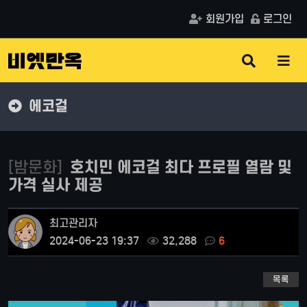
회원가입
로그인
검
메
색
뉴
버
버
튼
튼
에코걸
[밤문화]
호치민 에코걸 최다 프로필 열람 및
가격 실사 제공
최고관리자
2024-06-23 19:37
32,288
6
목록