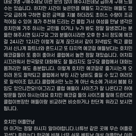
내로 3명 구해주세요 이런 문의 많이 해주시는데요 급하게 구해 드릴
수는 있습니다. 하지만 시간이 늦은만큼 애들도 자고있는 애들도 많
구요 급하게 구하면 같은 금액을 지불 하더라도 초이스 수량이 조금
적어질 수 있어 제가 추천해 드리는 건 클럽 가서 여성을 만날 생각은
호치민에 거주 하시는 교민들 이거나 누가 봐도 정말 잘생겼다는 분
들만 해주시면 되시구요 그외 분들이시라면 오후 한 3시 정도에 에코
걸 24시간 12시간 이렇게 길게 끊으셔서 같이 저녁밥도 먹고 클럽
가서 신나게 파트너와 흔드시고 또 타지역 에코걸 애들보다는 호치민
에코걸들이 또 흥이 좋아서 클럽에서 놀면 정말 재밌습니다. 어차피
시끄러워서 한국말로 대화해도 잘 들리지도 않구요 클럽에서 대화는
몸끼리만 해도 충분합니다. 이렇게 호치민 에코걸로 즐기시는게 오
히려 돈도 절약되고 클럽에서 부킹 시간 낭비도 줄일 수 있고 여러모
로 일석이조 입니다.클럽에서만 노는 게 아닌 숙소에 가셔서 붐붐 타
임도 있으니깐요!!아그리고 클럽 애들이 사이즈가 잘 나온다고 하여
방문들 많이 하시는데요 호치민 에코걸 들의 사이즈를 말해 드린다면
클럽이쁘장한 애들이랑 비교하면 비슷하거나 한단계 위라고 보시면
됩니다.
호치민 어플만남
아 이거는 정말 하시지 말아야합니다.너튜브 같은 곳에 무슨 어플로
꼬셨다,홈런쳣다 한국에 비해 너무 쉬운 베트남 여성 어플만남 이런