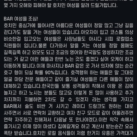
몇 가지 오해와 피해야 할 호치민 여성을 알려 드릴가합니다.
BAR 여성을 조심!
호치민 중심가에 들어서면 아름다운 여성들이 정말 많고 그냥 길을
걷다가도 말을 거는 여성들이 있습니다.아오자이 입고 코스튬 의상
비슷한걸 입고오는 여성들은 사장님들도 아시다 시피 로컬업소
직원들이 입니다.물론 다가와서 말을 거는 여성들 정말 몸매도
길쭉길쭉 하고 외모도 되고 조금의 영어와 한국말도 엉성하지만 조금
되는 거 같고 이런 애들과 한번 노는 것도 좋겠다 싶어 오케이 하고
이동하게 됩니다.이제 마사지나 BAR 같은 곳 가서 의자에 앉는 순간
호구 형이 되실 확률 90%입니다. 호객행위 하는 애들은 말 그대로
얼굴 마담 전문 애들이고 같이 즐기실 여성들은 다른 애들이 많이
대체하고 있습니다.한국인들 보통 성격들이 착해서 이왕 온 김에
놀자고 하고 노시는 분들도 많고요 이렇게 돈 많이 사용하고 추가
차지까지 지불하면 2차도 갈 수 있겠지 라는 생각을 가지고
BAR에서 술도 비싼 거 시키고 레이디 드링크도 원하는 대로
사주면서 서로 연락처 교환하고 여자 친구 모드로 같이 어울려주면
연락 자주하고 친해져서 다음날 또 만나야겠다.이런 착각 속에서
즐기시고 이제 많이 마셨다 집에갈게요 하고 계산서 받는순간 요금
폭탄 받습니다.호치민 로컬 음식들이 저렴 한거지 유흥은 가격대가