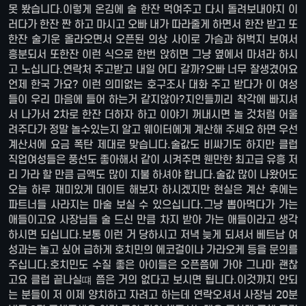
못 봤습니다.이렇게 온김에 술 한잔 먹여주고 다시 돌려보내야지 이
러다가 한잔 짠 하고 마시고 오빠 내가 따라줄게 하면서 한잔 받고 또
한잔 술기운 올라오면서 오픈된 의상 사이로 가슴과 허벅지 보여서
흥분되서 또한잔 이런 식으로 한번 앉히면 그냥 옆에서 마셔라 하시
고 노십니다.연락처 주고받고 내일 어디 갈까?오빠 너무 잘생겼어요
언제 한국 가요? 이런 의미없는 호구조사 대화 주고 받다가 이 여성
들이 우리 마음에 들어 하는거 같지않아?지인들끼리 착각에 빠지셔
서 나가서 2차로 한잔 더하자 하고 이야기 꺼내시면 놀 것처럼 어울
려주다가 정말 놀수있는지 알고 웨이터에게 계산해 주세요 하면 우선
계산서에 요금 폭탄 제대로 맞습니다.술값도 비싸기도 하지만 클럽
직업여성들은 풍선도 좋아해서 같이 시켜주면 웬만한 최고급 유흥 저
리 가라 할 만큼 금액도 많이 지불 하셔야 합니다.술값 많이 나왔어도
오늘 하루 재미있게 데이트 해보자 하시겠지만 현실은 계산 후에는
파트너들 사라지는 마술 보실 수 있으십니다.그냥 뽑아먹다가 가는
애들이고요 사장님들 술 드신 만큼 차지 받아 가는 애들이라고 생각
하시면 되십니다.보통 이런 거 당하시고 저녁 늦게 되셔서 베트남 여
성과는 놀고 싶어 급하게 호치민의 에코걸이나 가라오케 등을 문의를
주십니다.호치민도 수질 좋은 아이들은 오픈쯤에 가야 그나마 괜찮
고요 클럽 끝나실떄 쯤은 거의 없다고 보시면 됩니다.이것까지 안되
는 분들이 저 이제 양치하고 자려고 하는데 연락오셔서 사장님 20분