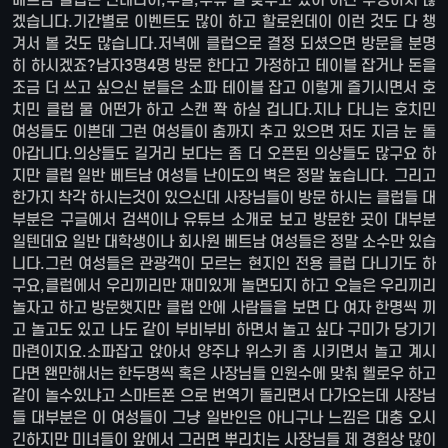
겠습니다.기간별로 이벤트도 많이 하고 할로윈데이 이런 것도 다 챙
겨서 볼 것도 많습니다.저녁에 클럽으로 결정 되셨으면 방문을 분명
히 하시겠죠?남자3명4명 방문 한다고 가정하고 테이블 잡거나 돈을
조금 더 쓰고 싶으신 분들은 소파 테이블 잡고 이렇게 즐기시면서 호
치민 클럽 물 어떤가 하고 스캔 쫙 하실 겁니다.지나 다니는 호치민
여성들도 이쁜데 그런 여성들이 춤까지 추고 있으면 저도 지금 눈 돌
아갑니다.의상들도 길거리 보다는 좀 더 오픈된 의상들도 많구요 하
지만 클럽 일반 베트남 여성들 난이도의 벽은 정말 높습니다. 그리고
한가지 착각 하시는것이 있으신데 사장님들이 방문 하시는 클럽들 대
부분은 구글에서 검색이나 유튜브 소개로 보고 방문한 곳이 대부분
일텐데요 일반 대학생이나 회사원 베트남 여성들은 정말 소수만 있습
니다.그런 여성들은 관광객이 모르는 현지인 전용 클럽 다니기도 하
구요,클럽에서 우리끼리만 재미있게 놀면되지 하고 오늘은 우리끼리
놀자고 하고 방문햇지만 클럽 안에 사람들을 보면 다 여자 한명씩 끼
고 놀고도 있고 나도 같이 부비부비 하면서 놀고 싶다 구미가 당기기
마련이지요.소파잡고 앉아서 양주나 위스키 좀 시키면서 놀고 계시
다면 왠만해서는 한두명씩 혹은 사장님들 인원수에 맞춰 헬로우 하고
같이 놀수있냐고 스마트폰 으로 번역기 돌리면서 다가오는데 사장님
들 대부분은 이 여성들이 그냥 일반인은 아니구나 느낌은 대충 오시
긴하지만 미녀들이 앞에서 그러면 뿌리치는 사장님들 제 경험상 많이