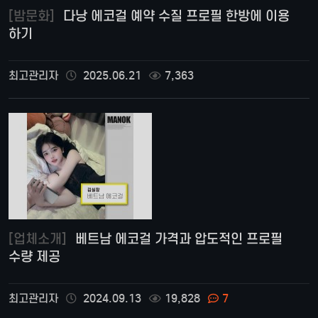
[밤문화]
다낭 에코걸 예약 수질 프로필 한방에 이용
하기
최고관리자
2025.06.21
7,363
[업체소개]
베트남 에코걸 가격과 압도적인 프로필
수량 제공
최고관리자
2024.09.13
19,828
7