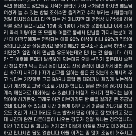
식의 쓸데없는 정보들로 시작해 클럽에 가서 저처럼만 하시면 베트남
여성과 놀 수 있는 방법 조회수만 올리려고 수작 부리는 사람들떄매
정말 미치겠습니다.다 안 되는 건 아니지만 제 경험상 시간낭비 하실
확률 정말 높으시고요 10명 중 1명이 가능한 문화입니다.이게 길거
리 즉석 미팅이면 또 모를까 어플로 통해서 만남을 가지시는분이 계
신 데 이경우에게는 연락되는 애들 90% 이상이 아니 99%가 직업여
성입니다.오빠 잘생겼어요!몇살이에요? 호구조사 조금씩 하면서 호
치민인거 알면 이제 만남을 유도하는데요 만나는 건 쉽습니다. 하지
만 그 이후에 문제가 발생하게 되는데요 오빠 분위기 좋은데서 술한
잔 해요 하면 먹는 만큼 돈이 나오는 전용 술집에 데려가서 비싼 술을
한 바가지 시키거나 자기 친구들 일하는 좋은 곳 있는데 소개시켜 주
고 싶다는 거짓말로 고급 BAR나 클럽 등 데려가서 재밌게 노는척하
다가 계산하고 그냥 숙소로 가셔야 합니다. 물론 연락은 끊기지 않고
계속 메신저로 대화하실 수 있습니다.비행기 타시기 전까지는 뽑아
먹어야 하거든요. 그래도 이건 이쁘기라도 한 애들 걸리면 돈 조금날
렷네 화나실 수 있는데 시간 어떻게 여유 내서 어플로 만나기로 하고
옷도 멋진 거 사고 머리도 왁스 발라서 단정 이하고 잘 보이려고 갔는
데 사진과 완전 다른애들이 나오는 경우가 정말 화나는 경우입니다.
이건 1인이라 덜 화나는 거지 2인 이렇게 어플로 친구도 데려온다고
하고 만나시면 답도 없습니다.어플 이거는 좀 많이 조심히 해주시고