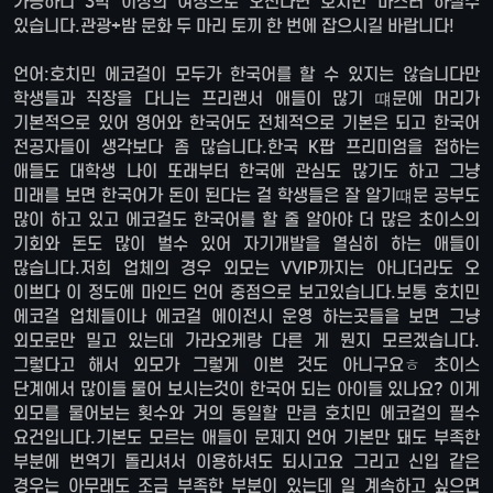
가능하니 3박 이상의 여정으로 오신다면 호치민 마스터 하실수
있습니다.관광+밤 문화 두 마리 토끼 한 번에 잡으시길 바랍니다!
언어:호치민 에코걸이 모두가 한국어를 할 수 있지는 않습니다만
학생들과 직장을 다니는 프리랜서 애들이 많기 떄문에 머리가
기본적으로 있어 영어와 한국어도 전체적으로 기본은 되고 한국어
전공자들이 생각보다 좀 많습니다.한국 K팝 프리미엄을 접하는
애들도 대학생 나이 또래부터 한국에 관심도 많기도 하고 그냥
미래를 보면 한국어가 돈이 된다는 걸 학생들은 잘 알기떄문 공부도
많이 하고 있고 에코걸도 한국어를 할 줄 알아야 더 많은 초이스의
기회와 돈도 많이 벌수 있어 자기개발을 열심히 하는 애들이
많습니다.저희 업체의 경우 외모는 VVIP까지는 아니더라도 오
이쁘다 이 정도에 마인드 언어 중점으로 보고있습니다.보통 호치민
에코걸 업체들이나 에코걸 에이전시 운영 하는곳들을 보면 그냥
외모로만 밀고 있는데 가라오케랑 다른 게 뭔지 모르겠습니다.
그렇다고 해서 외모가 그렇게 이쁜 것도 아니구요ㅎ 초이스
단계에서 많이들 물어 보시는것이 한국어 되는 아이들 있나요? 이게
외모를 물어보는 횟수와 거의 동일할 만큼 호치민 에코걸의 필수
요건입니다.기본도 모르는 애들이 문제지 언어 기본만 돼도 부족한
부분에 번역기 돌리셔서 이용하셔도 되시고요 그리고 신입 같은
경우는 아무래도 조금 부족한 부분이 있는데 일 계속하고 싶으면