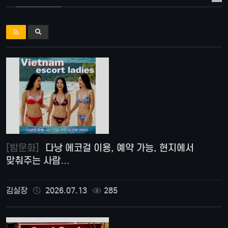
[밤문화]
다낭 에코걸 이용, 예약 가능, 현지에서
맞춰주는 사람…
김실장
2026.07.13
285