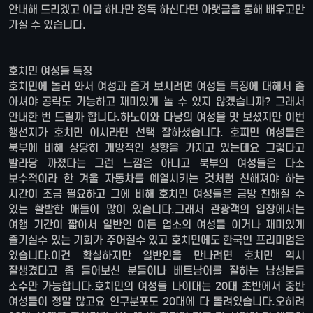
안내해 드리겠고 이글 하나만 정독 하신다면 아랫글을 통해 배우고만
가실 수 있습니다.
호치민 여성들 특징
호치민에 놀러 와서 여성과 즐겨 보시려면 여성들 특징에 대해서 좀
아셔야 공략도 가능하고 재미있게 놀 수 있지 않겠습니까? 그래서
안내한 번 드릴까 합니다.하노이와 다낭의 여성을 맛 보셨지만 이번
행선지가 호치민 이시라면 선택 잘하셨습니다. 호찌민 여성들은
북부에 비해 상당히 개방적인 성향을 가지고 있는데요 그렇다고
발라당 까졌다는 그런 느낌은 아니고 북부의 여성들은 다소
보수적이라 한 겨울 자동차를 예열시키는 것처럼 친해져야 하는
시간이 조금 필요하고 그에 비해 호치민 여성들은 금방 친해질 수
있는 활발한 애들이 많이 있습니다.그래서 관광객의 입장에서는
여행 기간이 짧아서 일반인 이든 업소의 여성들 이거나 재미있게
즐기실수 있는 기회가 주어질수 있고 호치민에도 한국인 프리미엄은
있습니다.이건 확실하지만 일반인을 만나려면 호치민 역시
잘생겼다고 좀 들어보신 분들이나 베트남어를 잘하는 남성분들
소수만 가능합니다.호치민의 여성들 나이대는 20대 초반에서 중반
여성들이 정말 많고요 인구분포도 20대에 다 몰려있습니다.오히려