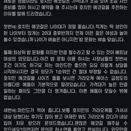
새로운 경험이라도 호치민 에코걸은 가격대가 조금 있어 조금 사전
준비를 많이 하시고 예약을 해 주시는데 호치민 에코걸을 추천하는
이유를 말해 드리겠습니다.
첫번쨰:호치민 에코걸은 나이대가 정말 좋습니다.적게는 딱 성인이
된 나이부터 많게는 20대 중후반까지 언제 이런 젊은 여성과 놀아
볼수 있겠습니까 나이가 벼슬은 아니지만 밤 문화는 벼슬 맞습니다.
둘째:최상위 밤 문화를 차지한 만큼 필수라고 할 수 있는 것이 베트남
여성의 외모입니다.이건 밤 문화 이용 하시는 사장님들의 첫번쨰
조건 이기도 하구요 저는 마인드만 좋으면 되요 이렇게 상담을
시작하시지만 결국 외모가 1순위인 건 절대 부정할 수 없습니다.
호치민 에코걸들 사이즈 들을 보시면 가라오케 에이스 급정도의
아름다운 애들이 기본적으로 깔려있습니다. 가격대가 높은 만큼
일하는 페이도 그만큼 더 챙겨줍니다. 이쁜 애들이 모일수 밖에
없습니다.
세번쨰:마인드가 먹어 줍니다.보통 호치민의 가라오케들 가셔서
내상 당했다는 후기도 많이 봤고 어제만 봐도 가라오케 갔다가 내상
입어 치유 받으러 문의드렸습니다.괜찮은 에코걸 해주실 수
있으세요?이런저런 문의로 하소연을 들었고 현실입니다. 외모만큼