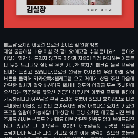
베트남 호치민 에코걸 프로필 초이스 및 열람 방법
제일 궁금하실 내용 이실 것 같네요!에코걸 수질 좋나요?네 좋아요
이렇게 말만 해 드리지 않고요 마담과 저같이 직접 관리하는 애들로
다 보여 드리고요 실제로 운영 가능한 호치민 에코걸 들로 프로필
안내해 드리고 있습니다.프로필 열람을 하시려면 우선 아래 상담
버튼을 클릭해 카카오톡&텔레그램 으로 저에게 상담 주신 다음에
간단한 절차가 필요 하신데요 택시비 정도의 예약금 또는 호치민에
오신다는 항공권을 끊으신 인증만 해주시면 에코걸 프로필 열람이
가능하십니다.예약금은 부담 스러운 부분이 있으니 호치민으로 티켓
구매하신 이티켓 한 번만 보여주시면 당장 아름다운 호치민 에코걸
프로필 열람이 가능하답니다!상담 시 그냥 호치민 에코걸 사진 보내
주세요 하시는 분들도 계신데요 이런 간단한 인증도 없이 보여드리진
않고 있고요 그 이유로는 호치민 에코걸들의 사생활 유출을
조금이나마 막고자 그런 거고요 정말 이용 생각이 있으신 분들을