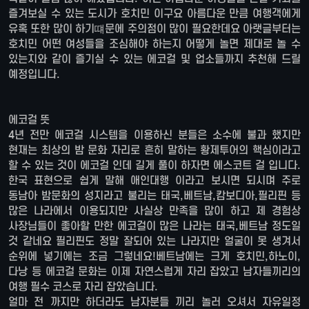
즐겨보실 수 있는 도시가 호치민 이구요 아름다운 만큼 여행객에게
유혹 또한 많이 하기떄문에 주의점이 많이 필요한데요 아랫글부터는
호치민 어떤 여성들을 조심해야 하는지 어떻게 놀면 제대로 놀 수
있는지와 같이 즐기실 수 있는 에코걸 및 업소들까지 추천해 드릴
예정입니다.
에코걸 뜻
4년 전만 에코걸 시스템을 이용하신 분들은 소수에 불과 했지만
현재는 최상의 밤 문화 자리로 흔히 말하는 황제투어의 핵심이라고
할 수 있는 것이 에코걸 인데 길게 풀이 하자면 에스코트 걸 입니다.
한국 표현으로 쉽게 말해 애인대행 이라고 보시면 되시며 주로
동남아 밤문화의 성지라고 불리는 태국,베트남,캄보디아,필리핀 등
많은 나라에서 이용되지만 사실상 만족을 많이 하고 제 경험상
사장님들이 좋아할 만한 에코걸이 많은 나라는 태국,베트남 정도일
것 같네요 필리핀도 정말 잘되어 있는 나라지만 얼굴이 못 생겨서
순위에 넣기에는 조금 그렇네요!베트남에는 크게 호치민,하노이,
다낭 등 에코걸 문화는 이제 자연스럽게 자리 잡았고 남자들끼리의
여행 필수 코스로 자리 잡았습니다.
얼마 전 까지만 하더라도 남자분들 끼리 놀러 오셔서 자유일정