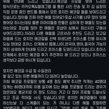
위해 안내해 드리고 있습니다.에코걸 프로필 보여 드리는
방식으로는 카카오톡&텔레그램 을 통한 사진 전송 및 저 김 실장이
직접 운영 중인 밴드를 통해서 모든 호치민 에코걸 들을 보여드리고
있습니다.많이들 진짜 이런 애들 있어요?포샵 사기를 너무 많이 당해
봤어요 하시는데요 물론 이아이들중 한둘은 심하게 한 애들도 있는걸
아는데요 포샵을 많이 한 애들은 포샵이 심해서 최신사진 구해서
보여드리겠다.차라리 다른 애들을 고르셔라 추천도 드리고 있고요
마음에 드는 호치민 에코걸을 선택 하셨다면 초이스를 진행 하시게
되실 텐데요 초이스 단계에서 몸매,나이,한국어,영어,중국어 가능자
까지 상세하게 안내해 드리고 초이스를 도와드리고 있습니다.초이스
단계에서 호치민 에코걸 후기 추천까지 해 드리고 있으니 초이스는
생각보다 금방 하시게 되십니다.
호치민 에코걸 수급 및 수질관리
밭 갈고 있는 이쁜 애들까지 다 데려다 놓았습니다.
저희 에코걸 프로필은 보통 4명 정도 예약 주시면 적게는 40명대
많게는 60명대까찌 이용 일자에 되는 애들 프로필로 드리는 경우가
많은데요 평균치로 이 정도 드리는 거고 더 많이 프로필 드릴떄도
있고 조금 적어질 떄도 있습니다.모든 호치민 에코걸들이 이용
하신는날 다 스케줄이 되는 거 아니니 다른 애들 포함하면
100명급은 된다고 보시면 되시고 그만큼 신입 발굴 및 기존에