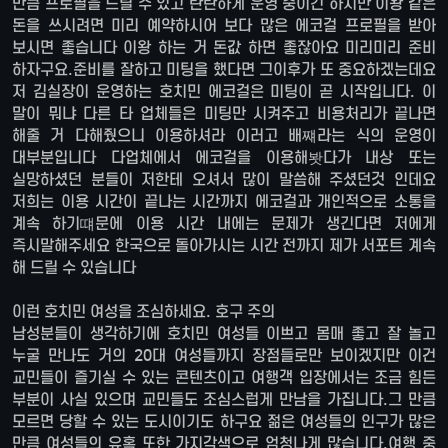
만큼 프로필을 드릴 수 있고 탄탄하게 운영 중이긴 하지만 이왕 같은
돈을 쓰시려면 미리 예약하시어 보다 많은 에코걸 프로필을 받아
보시면 좋습니다 이왕 하는 거 돈값 하면 좋잖아요 미리미리 준비
하자구요.준비를 잘하고 미팅을 했다면 그이후가 또 중요하겠는데요
저 김실장이 운영하는 호치민 에코걸은 미팅이 곧 시작입니다. 이
말이 뭐냐 다른 타 업체들은 미팅만 시켜주고 비용처리가 끝나면
해줄 거 다해줬으니 이용하셔라 이러고 배쨰라는 식의 운영이
대부분입니다 다업체에서 에코걸을 이용해봣다가 내상 또는
실망하셨던 분들이 저한테 오셔서 많이 말씀해 주셨던것 인데요
저희는 이용 시간이 끝나는 시간까지 에코걸과 개인적으로 소통을
계속 하기떄문에 이용 시간 내에는 문제가 생긴다면 저에게
즉시말해주세요 한국으로 돌아가시는 시간 전까지 제가 서포트 계속
해 드릴 수 있습니다
이런 호치민 여성을 조심하세요. 호구 주의
남성분들이 생각하기에 호치민 여성들 이쁘고 몸매 좋고 잘 놀고
누굴 만나도 거의 20대 여성들까지 장점들로만 보이겠지만 이건
교민들이 즐기실 수 있는 콘텐츠이고 여행객 입장에서는 조금 힘든
부분이 사실 있으며 교민들도 조심스럽게 만남을 가집니다.그 만큼
모르면 당할 수 있는 도시이기도 하구요 젊은 여성들의 인구가 많은
만큼 여성들의 유혹 또한 가지각색으로 엄청나게 많습니다.여행 중