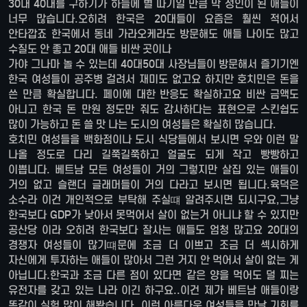
30대 40대를 구하기가 하늘에 별 따기일 만큼 막 성인이 된 애들이
너무 많습니다.오히려 한국은 20대들이 요즘은 훨씬 적어서
안타깝죠 한국에서 동네 가라오케라도 방문해도 애들 나이도 많고
수질도 안 좋고 20대 애들 비싼 곳이나
가야 그나마 놀 수 있는데 40대50대 사장님들이 방문해서 즐기기엔
한국 여성들이 공주병 걸려서 재미도 없고요 하지만 호치민은 돈을
쓴 만큼 확실합니다. 페이에 대한 반응도 확실하고요 비싼 금액도
아니고 한국 돈 만원 정도만 줘도 감사하다는 표현으로 스킨쉽도
많이 가능하고 돈 쓸 맛 나는 도시의 여성들은 확실히 많습니다.
호치민 여성들을 백화점이나 도시 식당들에서 보시면 우와 이런 말
나올 정도로 다리 길쭉길쭉하고 얼굴도 되게 작고 빵빵하고
이쁩니다. 베트남 모든 여성들이 거의 그렇지만 살집 있는 애들이
거의 없고 슬랜더 글래머들이 거의 다라고 보시면 됩니다.육덕은
소수라 이건 개인적으로 부탁해 주실떄 알려주시면 되시구요,그냥
한국보다 GDP가 낮아서 못먹어서 살이 없는거 아니냐 할 수 있지만
공산당 이라 오히려 한국보다 잘사는 애들도 엄청 많고요 20대의
경쟁자 여성들이 많기떄문에 조금 더 이쁘고 조금 더 섹시하게
자신에게 투자하는 애들이 많아서 그런 거지 안 먹어서 살이 없는 게
아닙니다.한국과 조금 다른 점이 있다면 같은 양을 먹어도 덜 찌는
유전자를 갖고 있는 나라 이긴 하구요..이건 제가 베트남 애들이랑
똑같이 실험 많이 해봤습니다. 이런 아름다운 여성들을 만날 기회를