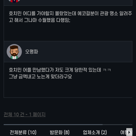
호치민 어디를 가야할지 몰랐었는데 에코걸분이 관광 명소 알려주
고 해서 그나마 수월했음 다행임;
오평파
호치민 어플 만남했다가 저도 크게 당한적 있는데 ㅋㅋ
그냥 금액내고 노는게 맞더라구요
전체 10 건 - 1 페이지
전체분류 (10)
밤문화 (8)
업체소개 (2)
여행상품 