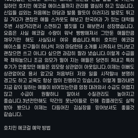
일하던 호치민 에코걸 에이스들까지 관리를 열심히 하고 있습니다.
신입들 섭외는 처음에는 마담과 발품 팔듯이 이러지리 발로도 뛰고
길 가다가 괜찮은 애들 스카웃도 해보고 한국어과 가 있는 대학들
주변 서성거리면서 스캔하고 별짓을 다 해보면서 성장했습니다.
요즘은 사실 에코걸 수량이 워낙 빵빵해져서 그만둔 애들만큼
채우기만 해도 사실되서 여유 롭습니다.특히 호치민 에코걸
에이스들 친구들이 하나씩 저와 마담한테 소개를 시켜줘서 만나보고
괜찮으면 쓰고 아니다 싶으면 과감히 짤라 냈습니다.이렇게 수급을
꽉 채워놓으니 조금 외모가 떨어 지는 애들은 당연히 쳐내고 특히
후기가 안좋았던 애들은 외모랑 상관없이 아웃입니다.이제는 이뻐도
상관없어요 용서 없고요 처음부터 저와 일을 시작할떄 분명히
경고도 하고 교육도 항상 많이 진행하고 있습니다. 이렇게 짤라내면
지금 같이 일하는 애들이 비어있는만큼 엄청 대려와서 수급도 어렵지
않고 수급이 원활하니 알아서 수질관리도 높아지고
좋습니다.3년전만해도 약간의 못난이들로 인해 컴플레인도 살짝
받아 봤으나 이제는 다듬어진 김실장을 믿어보셔도 좋을것
같습니다.
호치민 에코걸 예약 방법