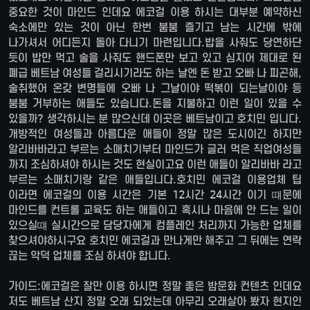
중요한 것이 마인드 인데요 에코걸 이용 하시는 대부분 예약하신
숙소에만 있는 것이 아닌 한번 붐붐 즐기고 남는 시간에 밖에
나가셔서 어디든지 돌아 다니기 마련입니다.밥을 사줘도 당연하단
듯이 밥만 먹고 술을 사줘도 핸드폰만 보고 있고 심지어 제대로 된
폐급 베트남 여성들 걸리시기라도 하는 날엔 돈 받고 오빠 나 피곤해,
술취했어 온갖 변명들에 오빠 나 그날이야 떡볶이 되는날이야 등
붐붐 거부하는 애들도 있습니다.돈을 지불하고 이런 일이 있을 수
있을까? 생각하시는 분 많으신데 이곳은 베트남이고 호치민 입니다.
개방적인 여성들과 아름다운 애들이 정말 많은 도시이긴 하지만
알리바바라고 부르는 소매치기부터 마인드가 글러 먹은 직업여성들
까지 조심하셔야 하시는 것도 현실이고요 이런 애들이 알리바바 라고
부르는 소매치기랑 같은 애들입니다.호치민 에코걸 이용업체 팁
이라면 에코걸의 이용 시간은 기본 12시간 24시간 이기 떄문에
마인드를 컨트롤 교육도 하는 애들이고 혹시나 마음에 안 드는 일이
있으실떄 실시간으로 담당자에게 컴플레인 처리까지 가능한 업체를
찾으셔야하시구요 호치민 에코걸과 만나게만 해주고 그 뒤에는 연락
끊는 악덕 업체를 조심 하셔야 합니다.
가이드:에코걸은 잘만 이용 하시면 정말 좋은 밤문화 컨텐츠 인데요
저도 베트남 산지 정말 오래 되었는데 아무리 오래살아 봤자 현지인