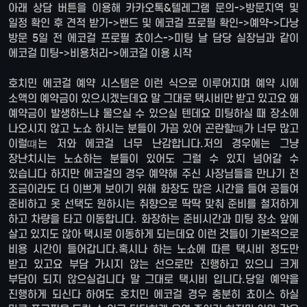
아래 상담 버튼을 이용해 카카오톡&텔레그램 문의->방문지역 및
일정 확인 후 견적 받기->밴드 및 에코걸 프로필 확인->예약->다낭
방문 5일 전 에코걸 프로필 쵸이스->미팅 날 담당 실장님과 같이
에코걸 미팅->비용처리->에코걸 이용 시작
호치민 에코걸 예약 시스템은 이런 식으로 이루어지며 예약 시에
소액의 예약금이 있으시겠는데요 말 그대로 택시비만 받고 있고요 왜
예약금이 발생하느냐 물으실 수 있으실 텐데요 미팅하실 때 장소에
나오시지 않고 노쇼 하시는 분들이 가끔 있어 곤란할떄가 너무 많고
이럴떄는 저와 에코걸 너무 난감합니다.저의 경우에는 그냥
장난치시는 노쇼하는 분들이 있어도 그럴 수 있지 넘어갈 수
있습니다 하지만 에코걸의 경우 예약해 주신 사장님들을 만나기 전
조금이라도 더 이쁘게 보이기 위해 화장도 많은 시간을 들여 공들여
준비하고 옷 선택도 원하시는 취향으로 딱딱 맞춰 준비를 철저하게
하고 차량을 타고 이동합니다. 화장하는 준비시간과 미팅 장소 앞에
살고 있지도 않아 택시로 이동하게 되는데요 이런 것들이 기본적으로
비용 시간이 들어갑니다.혹시나 하는 노쇼에 따른 택시비 정도만
받고 있고요 부담 가시지 않는 선으로만 진행하고 있으니 크게
부담이 되지 않으실겁니다 말 그대로 택시비 입니다.당일 예약을
진행하게 되신다 하여도 호치민 에코걸 경우 충분히 쵸이스 하실