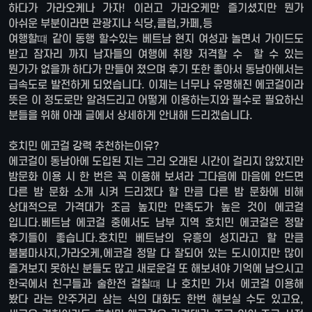
하다가 가라오케나 가자! 이러고 가라오케만 즐기셨지만 뭔가
아쉬운 부분이라면 관광지나 식당,클럽,카페,등
여행할떄 같이 동행 할수있는 베트남 현지 여성과 놀면서 가이드도
받고 잠자리 까지 남자들의 여행에 취향 저격할 수 할 수 있는
뭔가가 없을까 하다가 만들어 졌으며 후기 또한 좋아서 동남아에서는
급속도로 발전하게 되었습니다. 이제는 너무나 유명해진 에코걸이라
뜻은 이 정도로만 알려드리고 어떻게 이용하는지와 필수로 필요하신
분들을 위해 아래 글에서 상세하게 안내해 드리겠습니다.
호치민 에코걸 강력 추천하는이유?
에코걸이 동남아에 도입된 지는 그리 오래된 시간이 걸리지 않았지만
밤문화 이용 시 한 번은 꼭 이용해 보셔라 그다음에 마음에 안드면
다른 밤 문화 소개 시켜 드리겠다 할 만큼 다른 밤 문화에 비해
상대적으로 가격대가 조금 높지만 만족도가 높은 것이 에코걸
입니다.베트남 에코걸 중에서도 남부 지역 호치민 에코걸은 정말
후기들이 좋습니다.호치민 베트남의 유흥의 성지라고 할 만큼
붐붐마사지,가라오케,에코걸 정말 다 잘되어 있는 도시이지만 많이
즐겨보지 못하신 분들도 많고 새로운걸 또 해보셔야 기억에 남으시고
한국에서 친구들과 술한전 걸칠떄 나 호치민 가서 에코걸 이용해
봤다 라는 안주거리 삼는 식의 대화도 한번 해보실 수도 있고요,