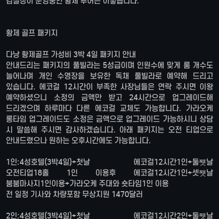
김실장이 운영중인 황제 투어는 이렇습니다.
황제 골프 패키지
다낭 황제골프 가성비 3박 4일 패키지 안내
안내드리는 패키지의 풀빌라는 5성급이며 인원수에 맞게 룸 개수도
늘어나며 개인 수영장을 보유한 독채 풀빌라로 예약해 드리고
있습니다. 에코걸 12시간이 부족한 사장님들은 연락 주시면 이왕
예약하셨으니 소정의 금액만 받고 24시간으로 업그레이드해
드리겠으며 하루마다 다른 에코걸 교체도 가능합니다. 가라오케
롱타임 업그레이드도 소정은 금액으로 업그레이드 가능하시니 상담
시 말씀해 주시면 감사하겠습니다. 아래 패키지는 오전 티업으로
안내드렸으나 원하는 오후시간에도 가능합니다.
1인:4성호텔(3박4일)+첫날 에코걸12시간1인+둘쩃날
오전티업18홀 1인 이용후 에코걸12시간1인+셋쩃날
붐붐마사지1인이용+가라오케 주대와 숏타임1인 이용
전 일정 기사와 차량포함 무상지원 1470달러
2인:4성호텔(3박4일)+첫날 에코걸12시간2인+둘쩃날