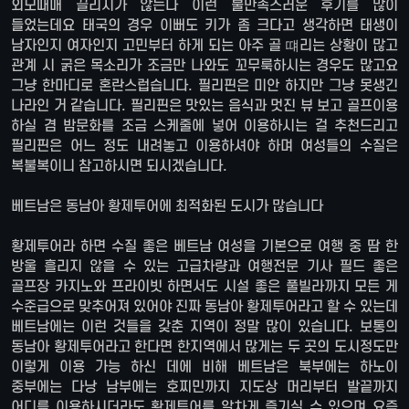
외모때매 끌리지가 않는다 이런 불만족스러운 후기를 많이
들었는데요 태국의 경우 이뻐도 키가 좀 크다고 생각하면 태생이
남자인지 여자인지 고민부터 하게 되는 아주 골 떄리는 상황이 많고
관계 시 굵은 목소리가 조금만 나와도 꼬무룩하시는 경우도 많고요
그냥 한마디로 혼란스럽습니다. 필리핀은 미안 하지만 그냥 못생긴
나라인 거 같습니다. 필리핀은 맛있는 음식과 멋진 뷰 보고 골프이용
하실 겸 밤문화를 조금 스케줄에 넣어 이용하시는 걸 추천드리고
필리핀은 어느 정도 내려놓고 이용하셔야 하며 여성들의 수질은
복불복이니 참고하시면 되시겠습니다.
베트남은 동남아 황제투어에 최적화된 도시가 많습니다
황제투어라 하면 수질 좋은 베트남 여성을 기본으로 여행 중 땀 한
방울 흘리지 않을 수 있는 고급차량과 여행전문 기사 필드 좋은
골프장 카지노와 프라이빗 하면서도 시설 좋은 풀빌라까지 모든 게
수준급으로 맞추어져 있어야 진짜 동남아 황제투어라고 할 수 있는데
베트남에는 이런 것들을 갖춘 지역이 정말 많이 있습니다. 보통의
동남아 황제투어라고 한다면 한지역에서 많게는 두 곳의 도시정도만
이렇게 이용 가능 하신 데에 비해 베트남은 북부에는 하노이
중부에는 다낭 남부에는 호찌민까지 지도상 머리부터 발끝까지
어디를 이용하시더라도 황제투어를 알차게 즐기실 수 있으며 요즘