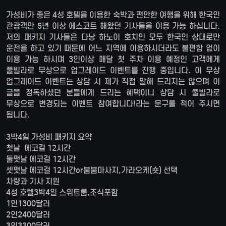
가성비가 좋은 4성 호텔을 이용한 숙박과 편안한 여행을 위해 한국인
관광객만 5년 이상 에스코트 해왔던 기사들을 이용 가능 하십니다.
저의 패키지 기사들은 다낭 하노이 호치민 모두 한국인 상대로만
운전을 하고 있기 때문에 어느 지역에 이용하시더라도 불편함 없이
이용 가능 하시며 3인이상 매달 첫 주차 이용 예정인 고객에게
풀빌라로 무상으로 업그레이드 이벤트를 진행 중입니다. 이 무상
업그레이드 이벤트는 상담 시 제가 직접 말해 드리지는 않으며 이
글을 정독하셨던 분들에게 드리는 혜택이니 상담 시 풀빌라로
무상으로 변경되는 이벤트 참여합니다!라는 문구를 적어 주시면
됩니다.
3박4일 가성비 패키지 요약
첫날 에코걸 12시간
둘쨋날 에코걸 12시간
셋쨋날 에코걸 12시간or붐붐마사지,가라오케(숏) 선택
차량과 기사 지원
4성 호텔3박4일 스위트룸,조식포함
1인1300달러
2인2400달러
3인3300달러