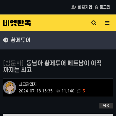
회원가입
로그인
검
메
색
뉴
버
버
튼
튼
황제투어
[밤문화]
동남아 황제투어 베트남이 아직
까지는 최고
최고관리자
2024-07-13 13:35
11,140
5
목록