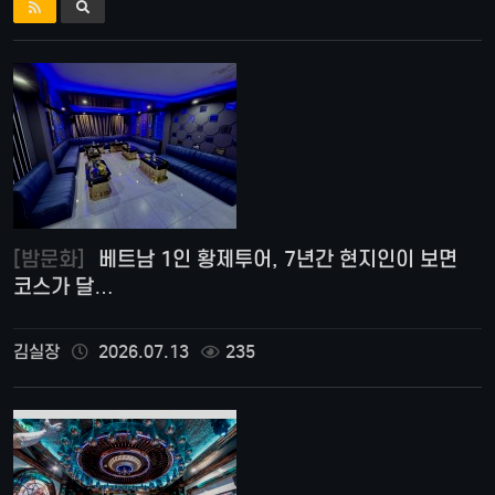
[밤문화]
베트남 1인 황제투어, 7년간 현지인이 보면
코스가 달…
김실장
2026.07.13
235