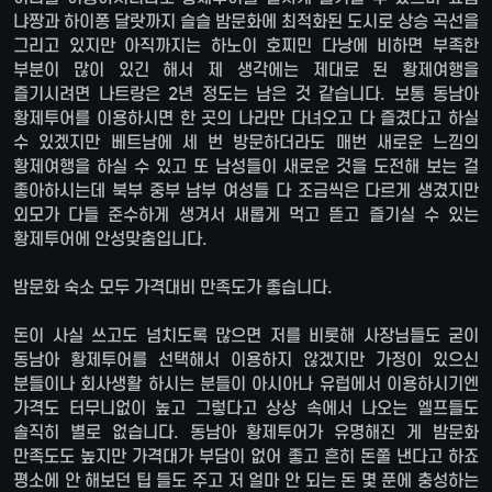
냐짱과 하이퐁 달랏까지 슬슬 밤문화에 최적화된 도시로 상승 곡선을
그리고 있지만 아직까지는 하노이 호찌민 다낭에 비하면 부족한
부분이 많이 있긴 해서 제 생각에는 제대로 된 황제여행을
즐기시려면 나트랑은 2년 정도는 남은 것 같습니다. 보통 동남아
황제투어를 이용하시면 한 곳의 나라만 다녀오고 다 즐겼다고 하실
수 있겠지만 베트남에 세 번 방문하더라도 매번 새로운 느낌의
황제여행을 하실 수 있고 또 남성들이 새로운 것을 도전해 보는 걸
좋아하시는데 북부 중부 남부 여성들 다 조금씩은 다르게 생겼지만
외모가 다들 준수하게 생겨서 새롭게 먹고 뜯고 즐기실 수 있는
황제투어에 안성맞춤입니다.
밤문화 숙소 모두 가격대비 만족도가 좋습니다.
돈이 사실 쓰고도 넘치도록 많으면 저를 비롯해 사장님들도 굳이
동남아 황제투어를 선택해서 이용하지 않겠지만 가정이 있으신
분들이나 회사생활 하시는 분들이 아시아나 유럽에서 이용하시기엔
가격도 터무니없이 높고 그렇다고 상상 속에서 나오는 엘프들도
솔직히 별로 없습니다. 동남아 황제투어가 유명해진 게 밤문화
만족도도 높지만 가격대가 부담이 없어 좋고 흔히 돈쭐 낸다고 하죠
평소에 안 해보던 팁 들도 주고 저 얼마 안 되는 돈 몇 푼에 충성하는