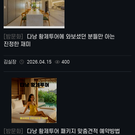
[밤문화]
다낭 황제투어에 와보셨던 분들만 아는
진정한 재미
김실장
2026.04.15
400
[밤문화]
다낭 황제투어 패키지 맞춤견적 예약방법