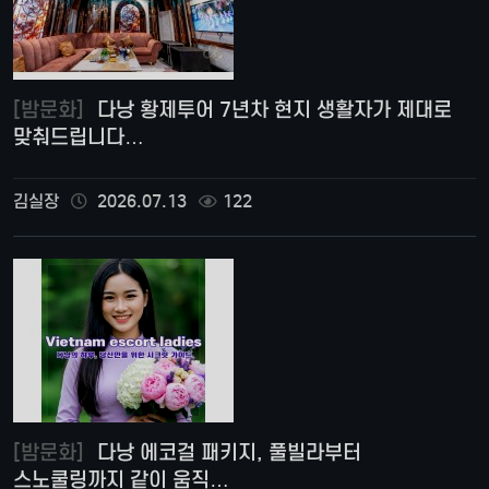
[밤문화]
다낭 황제투어 7년차 현지 생활자가 제대로
맞춰드립니다…
김실장
2026.07.13
122
[밤문화]
다낭 에코걸 패키지, 풀빌라부터
스노쿨링까지 같이 움직…