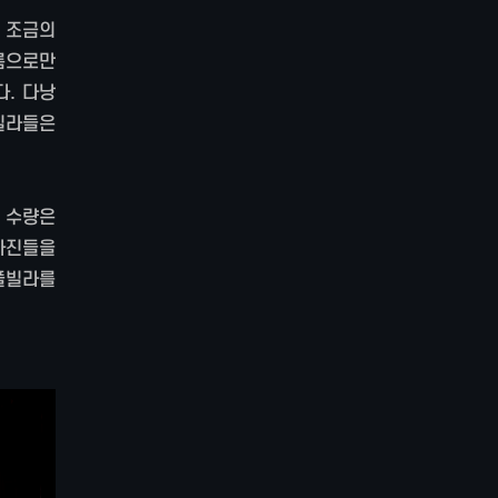
만 조금의
4룸으로만
다. 다낭
빌라들은
 수량은
사진들을
풀빌라를