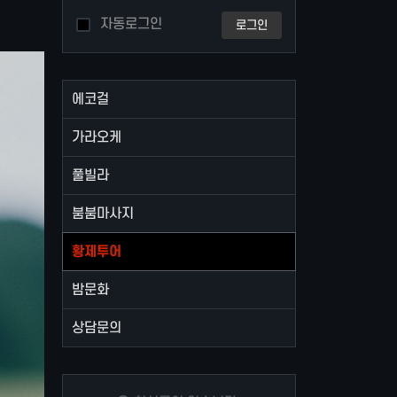
자동로그인
로그인
에코걸
가라오케
풀빌라
붐붐마사지
황제투어
밤문화
상담문의