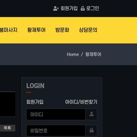
회원가입
로그인
붐마사지
황제투어
밤문화
상담문의
Home
황제투어
LOGIN
회원가입
아이디/비번찾기
목록