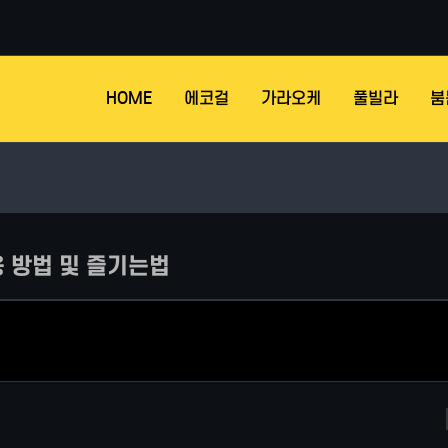
HOME
에코걸
가라오케
풀빌라
붐
 방법 및 즐기는법