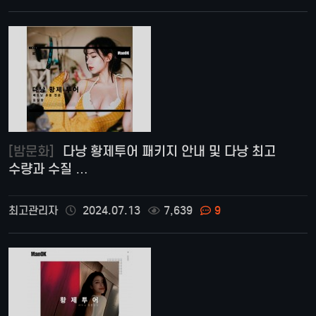
[밤문화]
다낭 황제투어 패키지 안내 및 다낭 최고
수량과 수질 …
최고관리자
2024.07.13
7,639
9