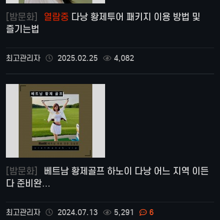
[밤문화]
열람중
다낭 황제투어 패키지 이용 방법 및
즐기는법
최고관리자
2025.02.25
4,082
[밤문화]
베트남 황제골프 하노이 다낭 어느 지역 이든
다 준비완…
최고관리자
2024.07.13
5,291
6