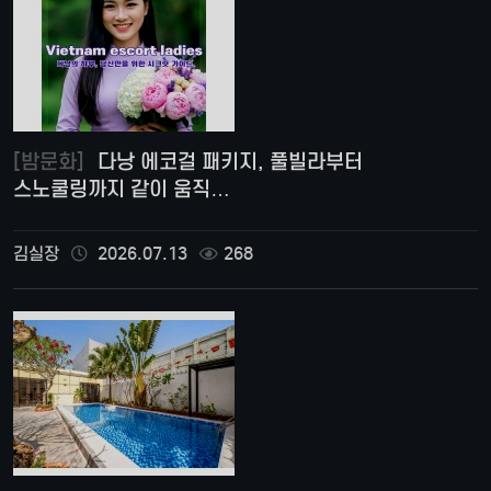
[밤문화]
다낭 에코걸 패키지, 풀빌라부터
스노쿨링까지 같이 움직…
김실장
2026.07.13
268