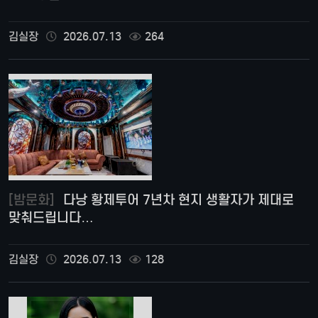
김실장
2026.07.13
264
[밤문화]
다낭 황제투어 7년차 현지 생활자가 제대로
맞춰드립니다…
김실장
2026.07.13
128