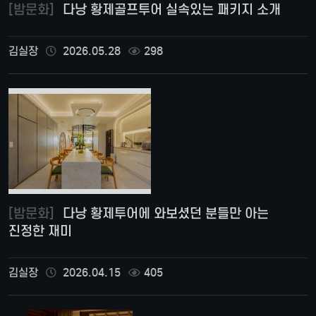
[밤문화]
다낭 황제골프투어 실속있는 패키지 소개
김실장
2026.05.28
298
[밤문화]
다낭 황제투어에 와보셨던 분들만 아는
진정한 재미
김실장
2026.04.15
405