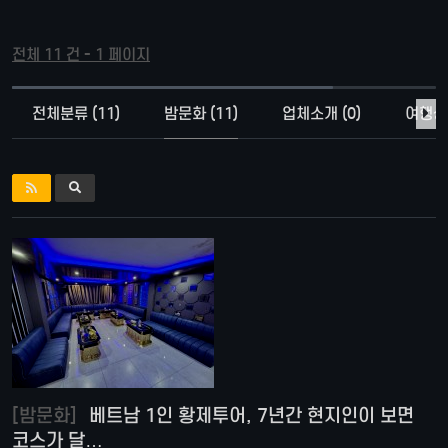
전체 11 건 - 1 페이지
전체분류 (11)
밤문화 (11)
업체소개 (0)
여행상품
[밤문화]
베트남 1인 황제투어, 7년간 현지인이 보면
코스가 달…