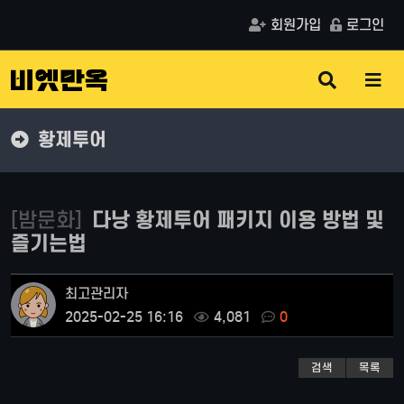
회원가입
로그인
검
메
색
뉴
버
버
튼
튼
황제투어
[밤문화]
다낭 황제투어 패키지 이용 방법 및
즐기는법
최고관리자
2025-02-25 16:16
4,081
0
검색
목록