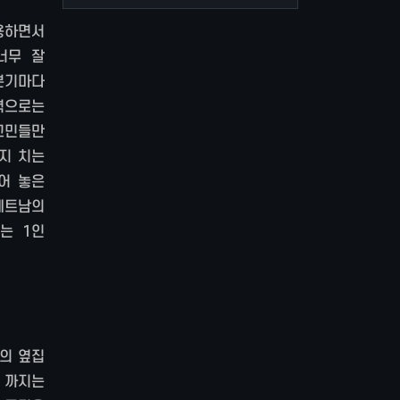
용하면서
너무 잘
분기마다
력으로는
교민들만
지 치는
어 놓은
베트남의
는 1인
의 옆집
일 까지는