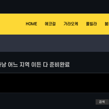
HOME
에코걸
가라오케
풀빌라
붐
낭 어느 지역 이든 다 준비완료
검색