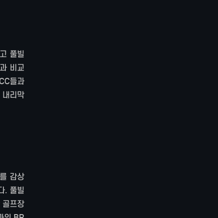
고 풀빌
과 비교
 CC들과
 내리막
나를 감상
다. 풀빌
한 골프장
워 BR