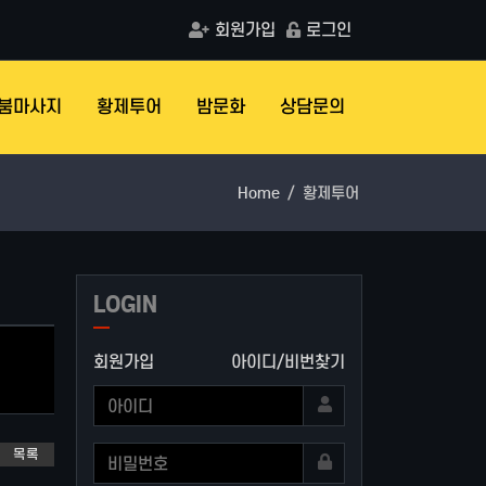
회원가입
로그인
붐마사지
황제투어
밤문화
상담문의
Home
황제투어
LOGIN
회원가입
아이디/비번찾기
목록