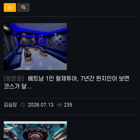
[밤문화]
베트남 1인 황제투어, 7년간 현지인이 보면
코스가 달…
김실장
2026.07.13
235