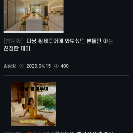
[밤문화]
다낭 황제투어에 와보셨던 분들만 아는
진정한 재미
김실장
2026.04.15
400