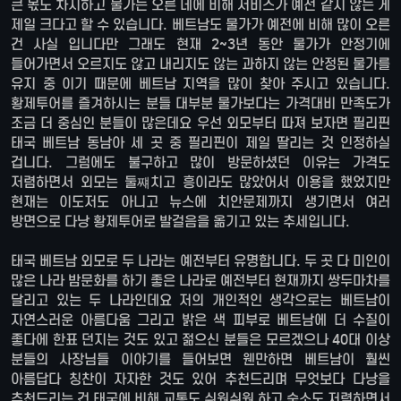
큰 몫도 차지하고 물가는 오른 데에 비해 서비스가 예전 같지 않는 게
제일 크다고 할 수 있습니다. 베트남도 물가가 예전에 비해 많이 오른
건 사실 입니다만 그래도 현재 2~3년 동안 물가가 안정기에
들어가면서 오르지도 않고 내리지도 않는 과하지 않는 안정된 물가를
유지 중 이기 때문에 베트남 지역을 많이 찾아 주시고 있습니다.
황제투어를 즐겨하시는 분들 대부분 물가보다는 가격대비 만족도가
조금 더 중심인 분들이 많은데요 우선 외모부터 따져 보자면 필리핀
태국 베트남 동남아 세 곳 중 필리핀이 제일 딸리는 것 인정하실
겁니다. 그럼에도 불구하고 많이 방문하셨던 이유는 가격도
저렴하면서 외모는 둘쨰치고 흥이라도 많았어서 이용을 했었지만
현재는 이도저도 아니고 뉴스에 치안문제까지 생기면서 여러
방면으로 다낭 황제투어로 발걸음을 옮기고 있는 추세입니다.
태국 베트남 외모로 두 나라는 예전부터 유명합니다. 두 곳 다 미인이
많은 나라 밤문화를 하기 좋은 나라로 예전부터 현재까지 쌍두마차를
달리고 있는 두 나라인데요 저의 개인적인 생각으로는 베트남이
자연스러운 아름다움 그리고 밝은 색 피부로 베트남에 더 수질이
좋다에 한표 던지는 것도 있고 젊으신 분들은 모르겠으나 40대 이상
분들의 사장님들 이야기를 들어보면 웬만하면 베트남이 훨씬
아름답다 칭찬이 자자한 것도 있어 추천드리며 무엇보다 다낭을
추천드리는 건 태국에 비해 교통도 쉬원쉬원 하고 숙소도 저렴하면서