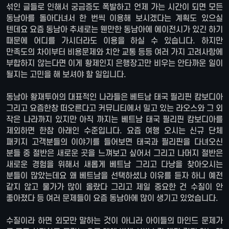
섞인 글들로 인해서 궁금증도 폭발하고 언제 가는 시간이 되면 모든
동남아를 돌아다녀서 한 번씩 이용해 보시겠다는 계획도 있으실
텐데요 요즘 동남아 추세로는 웬만한 동남아에 에이전시가 있긴 하기
때문에 어디를 가시더라도 이용을 하실 수 있습니다. 하지만
만족도의 차이부터 비용문제와 치안 교통 등등 여러 가지 고려사항에
부합하지 않는다면 이게 황제인지 은행장고만 비우는 안타까운 일이
될지는 고민을 해 보셔야 할 일입니다.
동남아 황재투어의 대표적인 나라들은 베트남 태국 필리핀 캄보디아
그리고 요즘한창 떠오른다고 커뮤니티에서 밀고 있는 라오스와 그 외
작은 나라까지 있지만 아직 까지는 베트남 태국 필리핀 캄보디아를
제외하면 한참 아래인 수준입니다. 요즘 여행 오시는 신규 단체
패키지 고객분들의 이야기를 들어보면 태국과 필리핀을 다녀오신
분들 중 절반은 새로운 곳을 느껴보고 싶어서 그리고 나머지 절반은
새로운 경험을 위해서 새롭게 베트남 그리고 다낭을 찾아오시는
분들이 많았는데요 왜 베트남을 선택하셨냐 이유를 듣자 하니 예전
같지 않고 물가가 많이 올랐다 그리고 제일 중요한 건 수질이 안
좋아졌다 등 여러 문제들이 요즘 동남아에 많이 생기고 있었습니다.
수질이라 하면 외모만 말하는 것이 아니라 아이들의 마인드 문제가