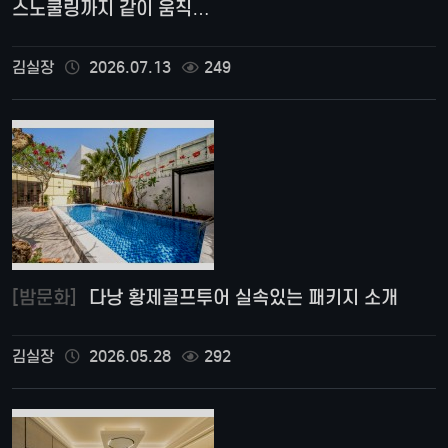
스노쿨링까지 같이 움직…
김실장
2026.07.13
249
[밤문화]
다낭 황제골프투어 실속있는 패키지 소개
김실장
2026.05.28
292