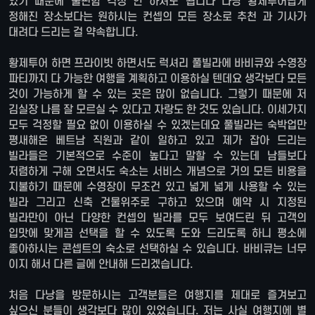
있기 때문에 불편함 걱정 안 하셔도 됩니다 다낭 황제투어답게
정해진 장소보다는 원하시는 컨셉의 모든 장소로 추천 과 기사가
대려다 드리는 걸 약속합니다.
황제투어 하면 프라이빗 하면서도 럭셔리 풀빌라에 바비큐와 수영장
파티까지 다 가능한 여행을 계획하고 이용하실 텐데요 생각보다 모든
것이 가능하게 할 수 있는 곳은 많이 없습니다. 그렇기 때문에 저
김실장 나름 잘 모르실 수 있다고 자랑도 한 것도 있습니다. 이세가지
모두 걱정할 필요 없이 이용하실 수 있겠는데요 풀빌라는 숙박업만
평새해온 베트남 직원과 같이 일하고 있고 제가 잡아 드리는
빌라들은 기본적으로 수준이 높다고 말할 수 있는데 남들보다
저렴하게 구해 오면서도 숙소는 서비스 개념으로 거의 모든 비용을
지불하기 때문에 수영장이 무조건 있고 넓게 넓게 사용할 수 있는
빌라 그리고 신축 건물위주로 구하고 있으며 예약 시 지정된
빌라만이 아닌 다양한 컨셉의 빌라를 모두 보여드린 뒤 고객의
입맛에 맞게끔 선택을 할 수 있도록 도와 드리도록 하니 평소에
좋아하시는 콘셉트의 숙소로 선택하실 수 있습니다. 바비큐는 너무
이지 해서 다른 글에 안내해 드리겠습니다.
처음 다낭을 방문하시는 고객분들은 여행지를 제대로 즐겨보고
싶으신 분들이 생각보다 많이 있었습니다. 저는 사실 여행지에 별