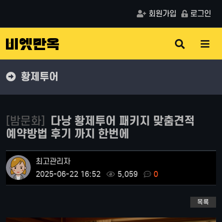
회원가입
로그인
검
메
색
뉴
버
버
튼
튼
황제투어
[밤문화]
다낭 황제투어 패키지 맞춤견적
예약방법 후기 까지 한번에
최고관리자
2025-06-22 16:52
5,059
0
목록