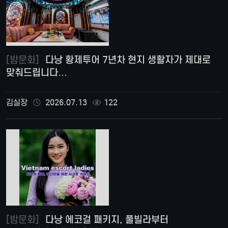
[밤문화]
다낭 황제투어 7년차 현지 생활자가 제대로
맞춰드립니다…
김실장
2026.07.13
122
[밤문화]
다낭 에코걸 패키지, 풀빌라부터